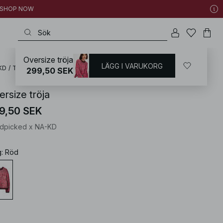
 | SHOP NOW
Oversize tröja
LÄGG I VARUKORG
KD
/
Tröjor
/
Stickade tröjor
299,50 SEK
ersize tröja
9,50 SEK
dpicked x NA-KD
g
:
Röd