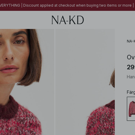
ERYTHING | Discount applied at checkout when buying two items or more
NA-
Ov
29
Han
Fär