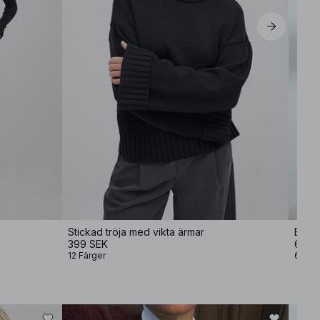
Stickad tröja med vikta ärmar
Bagg
399 SEK
699 
12 Färger
6 Fär