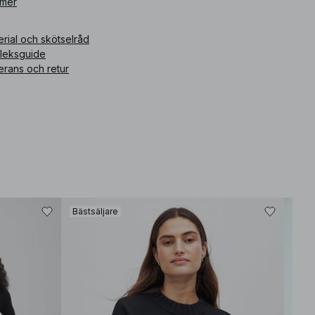
ikelnummer
 mer
:
1812-000817-0004
rial och skötselråd
rleksguide
erans och retur
Bästsäljare
Bäst