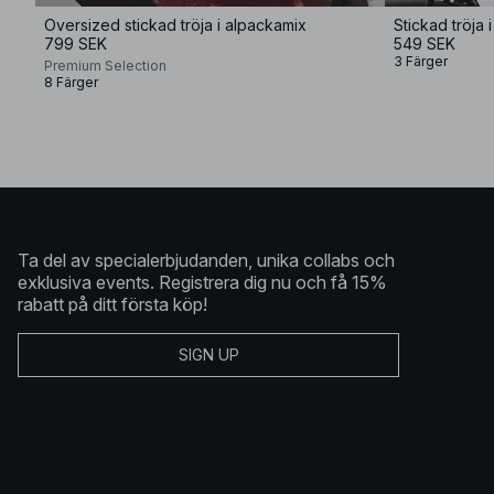
Oversized stickad tröja i alpackamix
Stickad tröja 
799 SEK
549 SEK
3 Färger
Premium Selection
8 Färger
Ta del av specialerbjudanden, unika collabs och
exklusiva events. Registrera dig nu och få 15%
rabatt på ditt första köp!
SIGN UP