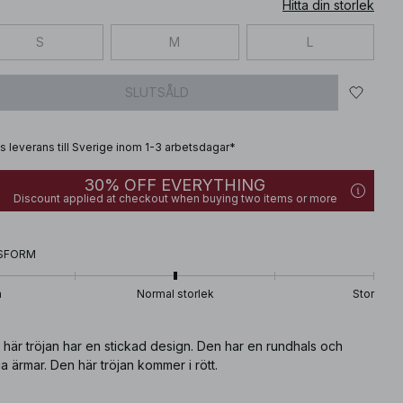
Hitta din storlek
S
M
L
SLUTSÅLD
is leverans till Sverige inom 1-3 arbetsdagar*
30% OFF EVERYTHING
Discount applied at checkout when buying two items or more
SFORM
n
Normal storlek
Stor
här tröjan har en stickad design. Den har en rundhals och
a ärmar. Den här tröjan kommer i rött.