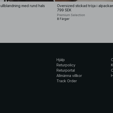
i ullblandning med rund hals
Oversized stickad tröja i alpacka
799 SEK
Premium Selection
8 Färger
Hjälp
Returpolicy
K
Returportal
C
Allmänna villkor
H
Track Order