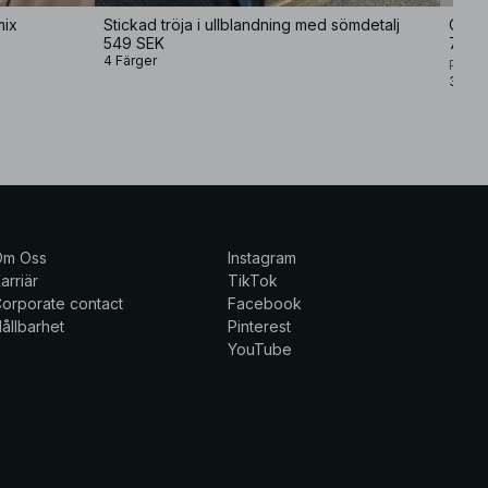
mix
Stickad tröja i ullblandning med sömdetalj
549 SEK
799 
4 Färger
Premi
3 Fär
Om Oss
Instagram
arriär
TikTok
orporate contact
Facebook
ållbarhet
Pinterest
YouTube