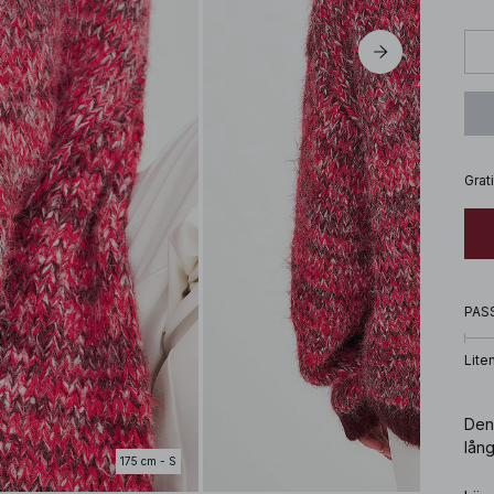
Grat
PAS
Lite
Den 
lång
175 cm - S