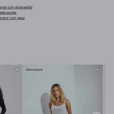
rial och skötselråd
rleksguide
erans och retur
Bästsäljare
Bäst