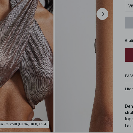
Vä
Grat
PAS
Lite
Den
stru
top
cm - x-small (EU 34, UK 8, US 4)
Läs
Art