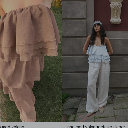
p med volang
Linne med volangdetaljer i lager