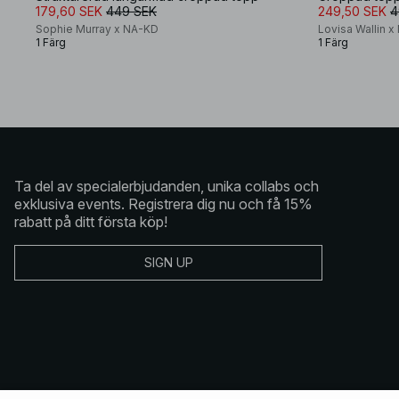
179,60 SEK
449 SEK
249,50 SEK
4
Sophie Murray x NA-KD
Lovisa Wallin 
1 Färg
1 Färg
Ta del av specialerbjudanden, unika collabs och
exklusiva events. Registrera dig nu och få 15%
rabatt på ditt första köp!
SIGN UP