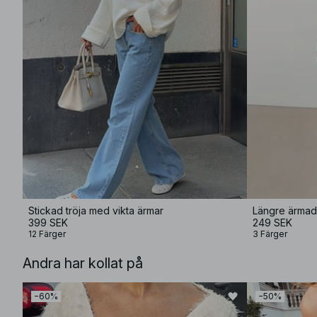
Stickad tröja med vikta ärmar
Längre ärmad 
399 SEK
249 SEK
12 Färger
3 Färger
Andra har kollat på
−60%
−50%