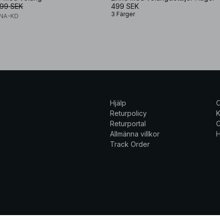
99 SEK
499 SEK
3 Färger
x NA-KD
Hjälp
Returpolicy
K
Returportal
C
Allmänna villkor
H
Track Order