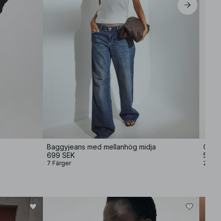
Baggyjeans med mellanhög midja
Overs
699 SEK
599 
7 Färger
2 Färg