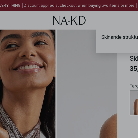
ERYTHING | Discount applied at checkout when buying two items or more
NA-
Sk
35
Fär