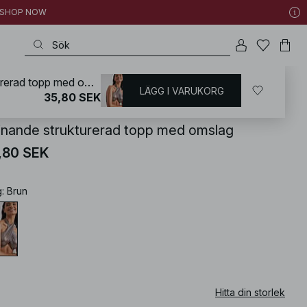
 | SHOP NOW
Skinande strukturerad topp med omslag
LÄGG I VARUKORG
KD
/
Toppar
/
Festtoppar
35,80 SEK
inande strukturerad topp med omslag
,80 SEK
g
:
Brun
Hitta din storlek