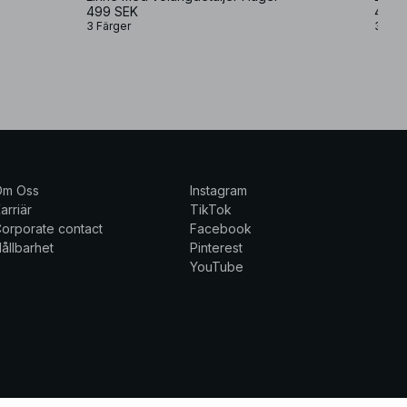
499 SEK
499 
3 Färger
3 Fär
Om Oss
Instagram
arriär
TikTok
orporate contact
Facebook
ållbarhet
Pinterest
YouTube