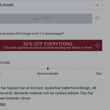
lj storlek
SLUTSÅLD
is leverans till Sverige inom 1-3 arbetsdagar*
30% OFF EVERYTHING
Discount applied at checkout when buying two items or more
SFORM
n
Normal storlek
Stor
 här toppen har en korsad, ojusterbar halterneckdesign, ett
kturerat, skinande material och en rynkad sidsöm. Den här
pen kommer i brunt.
 mer
ikelnummer
:
1017-001960-0017