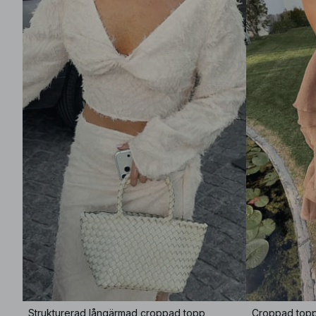
Strukturerad långärmad croppad topp
Croppad top