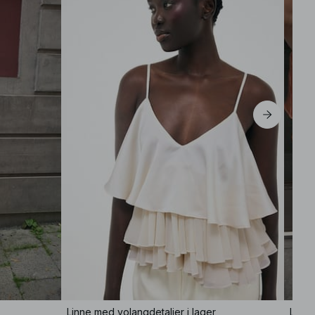
Linne med volangdetaljer i lager
Linne