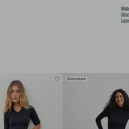
Mate
Sto
Lev
Bästsäljare