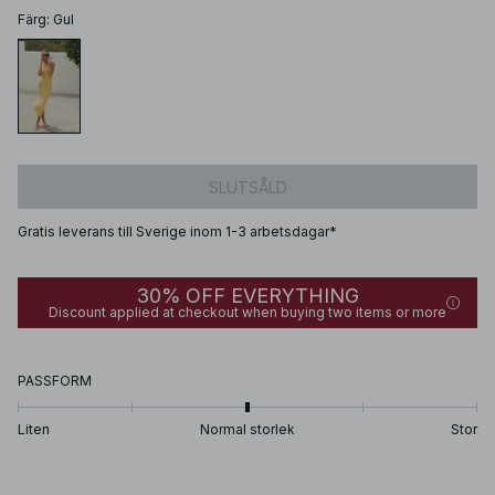
Färg
:
Gul
SLUTSÅLD
Gratis leverans till Sverige inom 1-3 arbetsdagar*
30% OFF EVERYTHING
Discount applied at checkout when buying two items or more
PASSFORM
Liten
Normal storlek
Stor