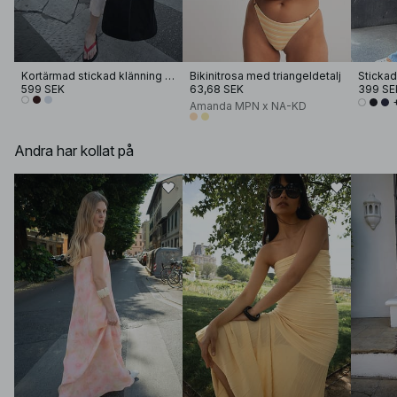
Kortärmad stickad klänning med knappar
Bikinitrosa med triangeldetalj
Stickad
599 SEK
63,68 SEK
399 SE
Amanda MPN x NA-KD
Andra har kollat på