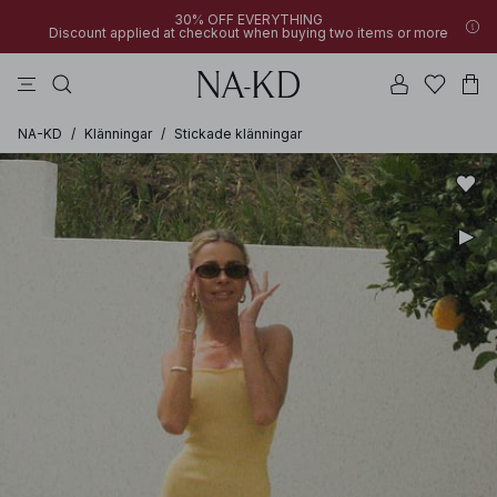
30% OFF EVERYTHING
Discount applied at checkout when buying two items or more
linne
toppar
byxor
bruna
svarta
NA-KD
/
Klänningar
/
Stickade klänningar