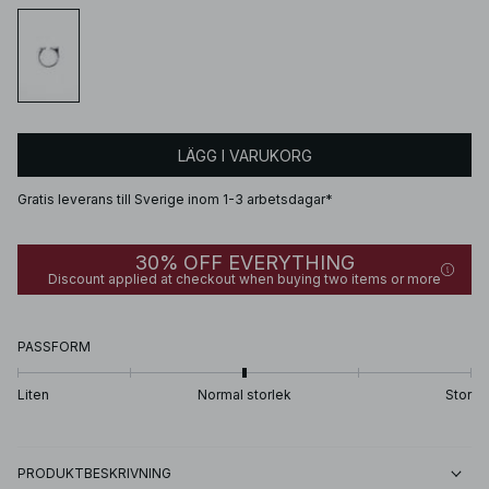
LÄGG I VARUKORG
Gratis leverans till Sverige inom 1-3 arbetsdagar*
30% OFF EVERYTHING
Discount applied at checkout when buying two items or more
PASSFORM
Liten
Normal storlek
Stor
PRODUKTBESKRIVNING