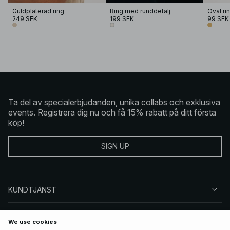
Guldpläterad ring
Ring med runddetalj
Oval ri
249 SEK
199 SEK
99 SEK
Ta del av specialerbjudanden, unika collabs och exklusiva
events. Registrera dig nu och få 15% rabatt på ditt första
köp!
SIGN UP
KUNDTJÄNST
OM NA-KD