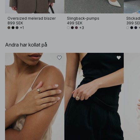
Oversized melerad blazer
Slingback-pumps
Stickad
899 SEK
499 SEK
399 SE
+1
+3
Andra har kollat på