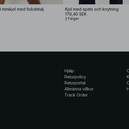
minikjol med fickdetalj
Kjol med spets och knytning
179,40 SEK
2 Färger
Hjälp
Returpolicy
K
Returportal
C
Allmänna villkor
H
Track Order