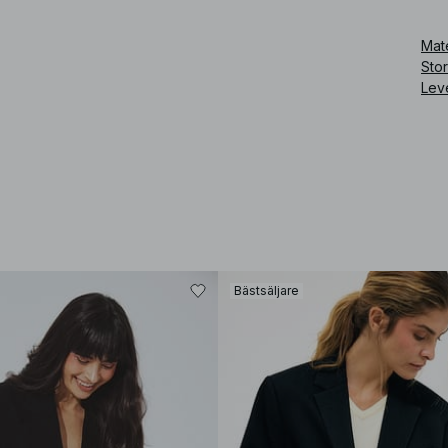
Art
Mate
Sto
Lev
Bästsäljare