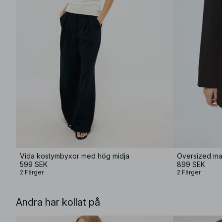
Vida kostymbyxor med hög midja
Oversized ma
599 SEK
899 SEK
2 Färger
2 Färger
Andra har kollat på