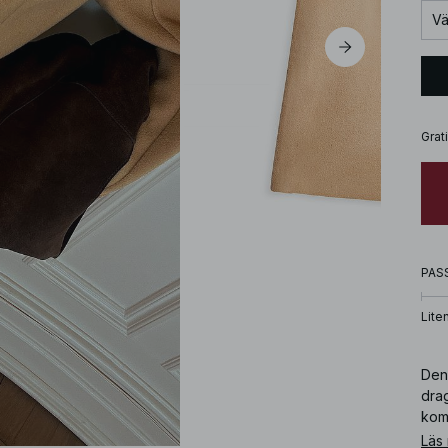
Vä
Grat
PAS
Lite
Den
dra
kom
Läs