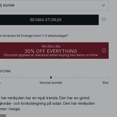
lj storlek
BEVAKA STORLEK
is leverans till Sverige inom 1-3 arbetsdagar*
14h 05m 34s
30% OFF EVERYTHING
Discount applied at checkout when buying two items or more
SFORM
n
Normal storlek
Stor
 här minikjolen har en mjuk känsla. Den har en gömd
gkedje- och krokstängning på sidan. Den här minikjolen
mer i beige.
 mer