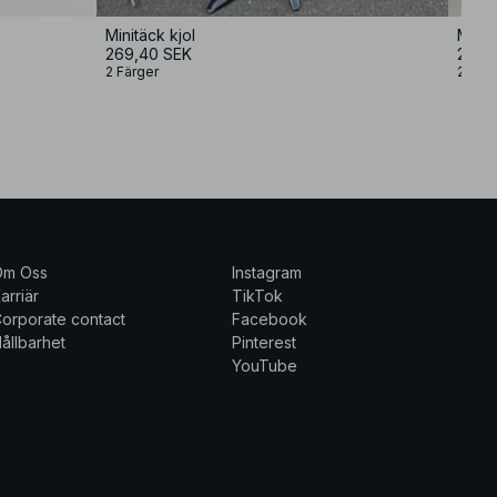
Minitäck kjol
Minik
269,40 SEK
299,
2 Färger
2 Färg
Om Oss
Instagram
arriär
TikTok
orporate contact
Facebook
ållbarhet
Pinterest
YouTube