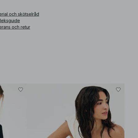
ikelnummer
:
1100-010942-0124
rial och skötselråd
rleksguide
erans och retur