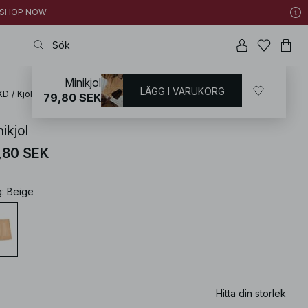
 | SHOP NOW
Minikjol
LÄGG I VARUKORG
KD
/
Kjolar
/
Minikjolar
79,80 SEK
ikjol
,80 SEK
g
:
Beige
Hitta din storlek