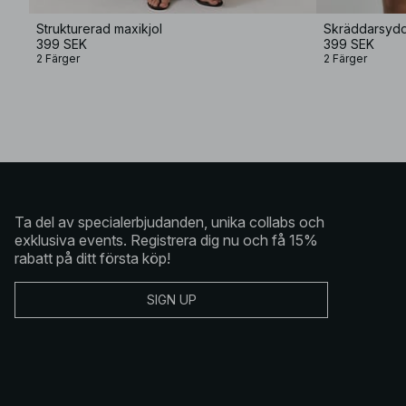
Strukturerad maxikjol
Skräddarsydd 
399 SEK
399 SEK
2 Färger
2 Färger
Ta del av specialerbjudanden, unika collabs och
exklusiva events. Registrera dig nu och få 15%
rabatt på ditt första köp!
SIGN UP