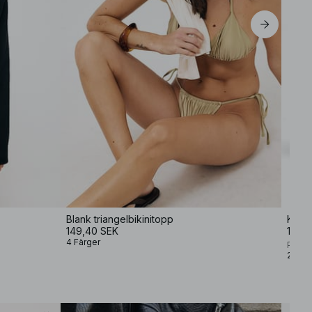
Blank triangelbikinitopp
Knähö
149,40 SEK
1 49
4 Färger
Premi
2 Färg