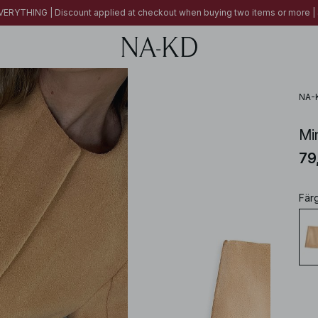
ERYTHING | Discount applied at checkout when buying two items or more
NA-
Min
79
Fär