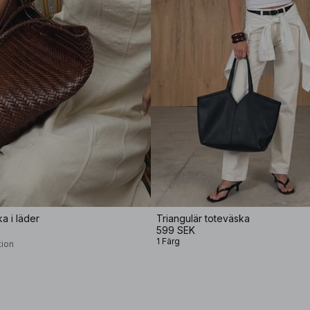
a i läder
Triangulär toteväska
599 SEK
1 Färg
tion