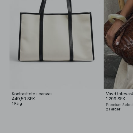
Kontrasttote i canvas
Vävd toteväsk
449,50 SEK
1 299 SEK
1 Färg
Premium Selec
2 Färger