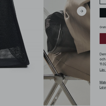
Grat
Den
och
11.0
Läs
Art
Mate
Lev