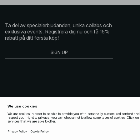
Ta del av specialerbjudanden, unika collabs och
exklusiva events. Registrera dig nu och få 15%
rabatt på ditt första köp!
SIGN UP
Copyright 2025 Nakdcom One World AB
Allmänna Villkor
Allmänna Villkor Social
Integritetspolicy
Cookiepolicy
Integritetsinställning