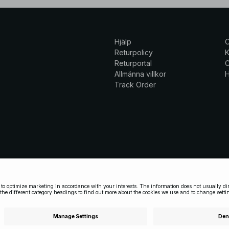
Hjälp
Returpolicy
K
Returportal
C
Allmänna villkor
H
Track Order
ar