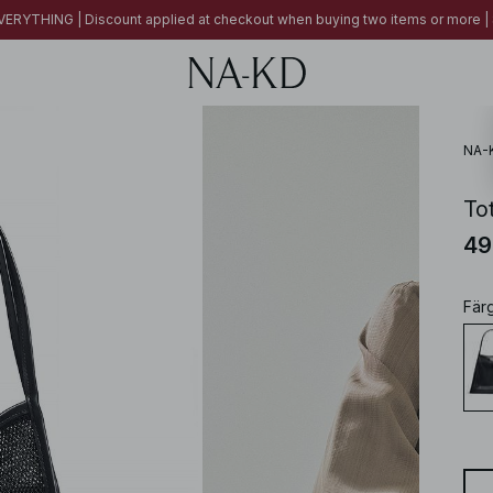
ERYTHING | Discount applied at checkout when buying two items or more
NA-
To
49
Fär