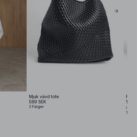
Mjuk vävd tote
Fyrka
599 SEK
1 29
2 Färger
Premi
1 Färg