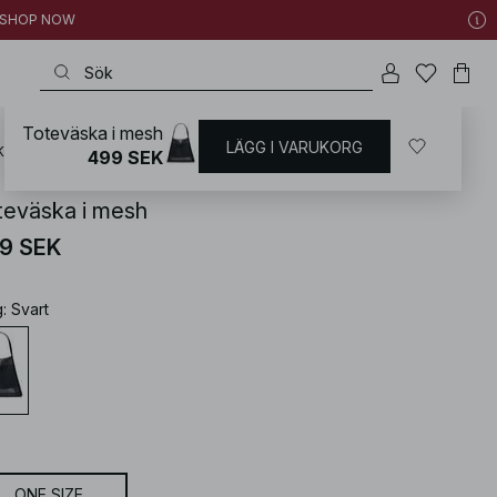
 | SHOP NOW
Toteväska i mesh
LÄGG I VARUKORG
KD
/
Accessoarer
/
Väskor
/
Tote bags
499 SEK
teväska i mesh
9 SEK
g
:
Svart
ONE SIZE