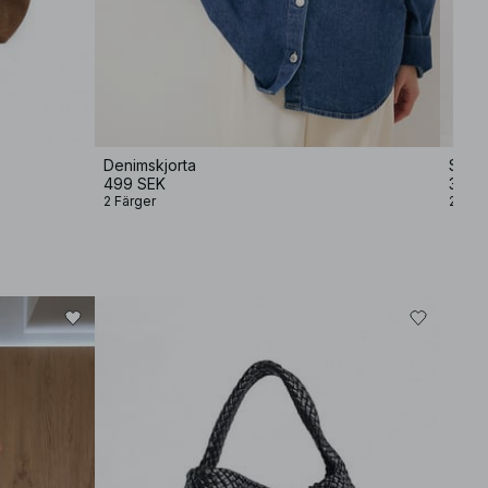
Denimskjorta
Sjal 
499 SEK
349 
2 Färger
2 Färg