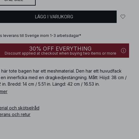
LÄGG I VARUKORG
is leverans till Sverige inom 1-3 arbetsdagar*
30% OFF EVERYTHING
Discount applied at checkout when buying two items or more
 här tote bagen har ett meshmaterial. Den har ett huvudfack
 en innerficka med en dragkedjestängning. Mått: Höjd: 38 cm /
2 in. Bredd: 14 cm / 5.51 in. Längd: 42 cm / 16.53 in.
 mer
ikelnummer
:
1100-013247-0002
rial och skötselråd
erans och retur