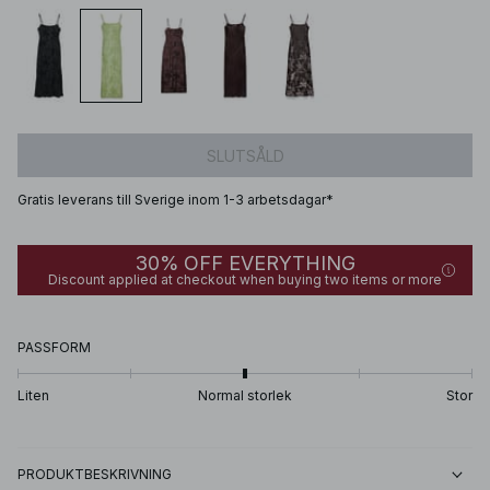
SLUTSÅLD
Gratis leverans till Sverige inom 1-3 arbetsdagar*
30% OFF EVERYTHING
Discount applied at checkout when buying two items or more
PASSFORM
Liten
Normal storlek
Stor
PRODUKTBESKRIVNING