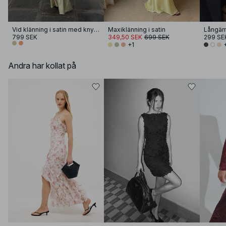
Vid klänning i satin med knytning bak
Maxiklänning i satin
Långär
799 SEK
349,50 SEK
699 SEK
299 SE
+1
Andra har kollat på