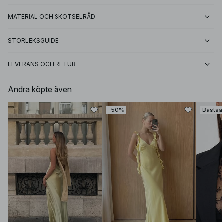
MATERIAL OCH SKÖTSELRÅD
STORLEKSGUIDE
LEVERANS OCH RETUR
Andra köpte även
−50%
Bästsä