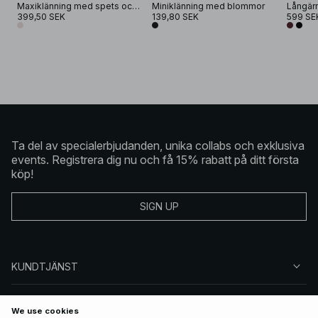
Maxiklänning med spets och volang
Miniklänning med blommor
399,50 SEK
139,80 SEK
599 SE
Ta del av specialerbjudanden, unika collabs och exklusiva
events. Registrera dig nu och få 15% rabatt på ditt första
köp!
SIGN UP
KUNDTJÄNST
OM NA-KD