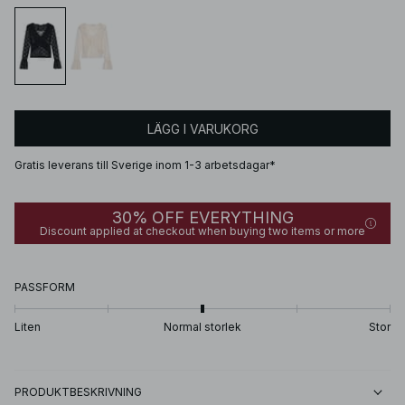
LÄGG I VARUKORG
Gratis leverans till Sverige inom 1-3 arbetsdagar*
30% OFF EVERYTHING
Discount applied at checkout when buying two items or more
PASSFORM
Liten
Normal storlek
Stor
PRODUKTBESKRIVNING