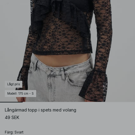
Lågt pris
Modell
:
175 cm - S
Långärmad topp i spets med volang
49 SEK
Färg
:
Svart