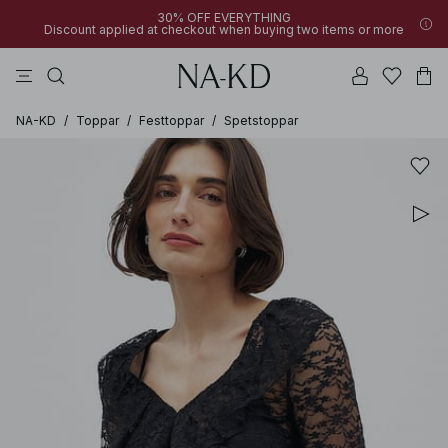
30% OFF EVERYTHING
Discount applied at checkout when buying two items or more
linne
byxor
toppar
klänningar
bruna
NA-KD
/
Toppar
/
Festtoppar
/
Spetstoppar