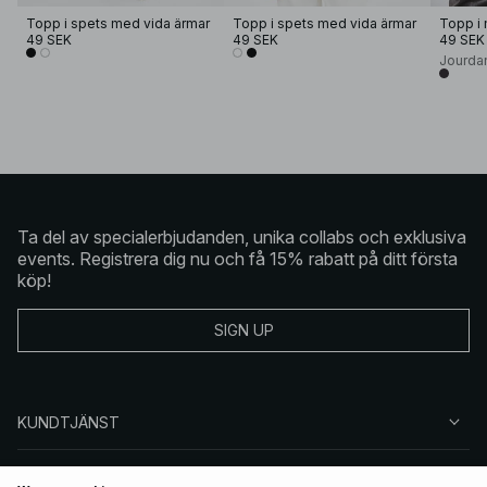
Topp i spets med vida ärmar
Topp i spets med vida ärmar
49 SEK
49 SEK
49 SEK
Jourda
Ta del av specialerbjudanden, unika collabs och exklusiva
events. Registrera dig nu och få 15% rabatt på ditt första
köp!
SIGN UP
KUNDTJÄNST
OM NA-KD