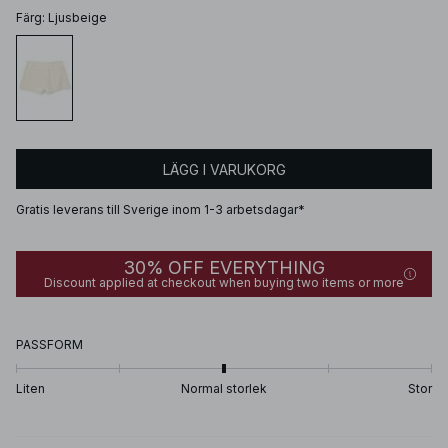
Färg
:
Ljusbeige
LÄGG I VARUKORG
Gratis leverans till Sverige inom 1-3 arbetsdagar*
30% OFF EVERYTHING
Discount applied at checkout when buying two items or more
PASSFORM
Liten
Normal storlek
Stor