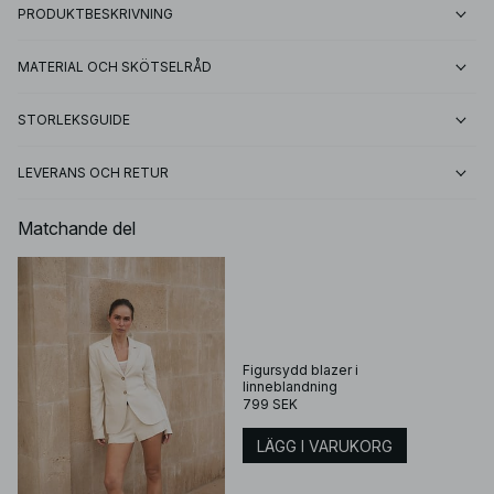
PRODUKTBESKRIVNING
MATERIAL OCH SKÖTSELRÅD
STORLEKSGUIDE
LEVERANS OCH RETUR
Matchande del
Figursydd blazer i
linneblandning
799 SEK
LÄGG I VARUKORG