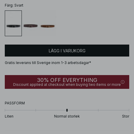
Färg
:
Svart
LÄGG I VARUKORG
Gratis leverans till Sverige inom 1-3 arbetsdagar*
30% OFF EVERYTHING
Discount applied at checkout when buying two items or more
PASSFORM
Liten
Normal storlek
Stor