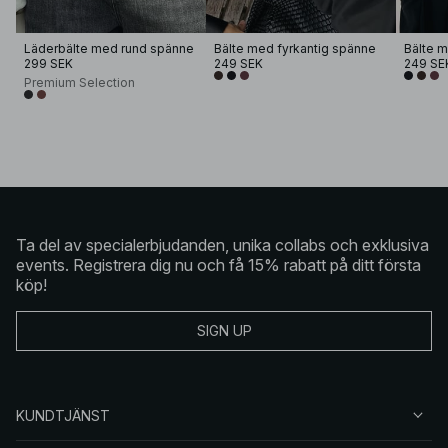
Läderbälte med rund spänne
Bälte med fyrkantig spänne
Bälte m
299 SEK
249 SEK
249 SE
Premium Selection
Ta del av specialerbjudanden, unika collabs och exklusiva
events. Registrera dig nu och få 15% rabatt på ditt första
köp!
SIGN UP
KUNDTJÄNST