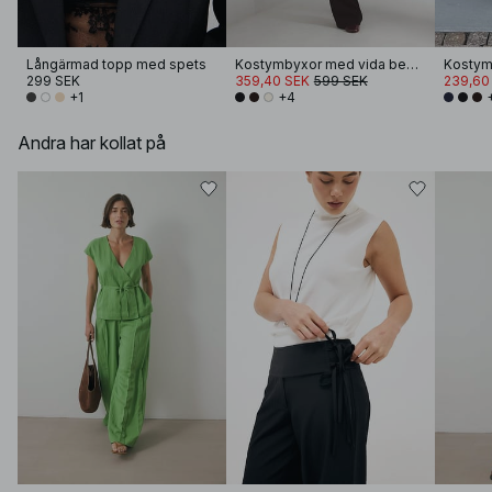
Långärmad topp med spets
Kostymbyxor med vida ben och hög midja
299 SEK
359,40 SEK
599 SEK
239,60
+1
+4
Andra har kollat på