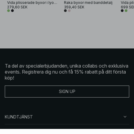
Vida plisserade byxor i lyocell
Raka byxor med banddetalj
279,60 SEK
359,40 SEK
699 SE
Ta del av specialerbjudanden, unika collabs och exklusiva
events. Registrera dig nu och få 15% rabatt på ditt första
köp!
SIGN UP
KUNDTJÄNST
OM NA-KD