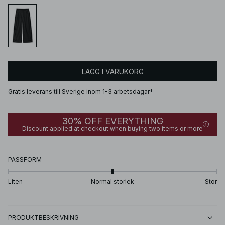
LÄGG I VARUKORG
Gratis leverans till Sverige inom 1-3 arbetsdagar*
30% OFF EVERYTHING
Discount applied at checkout when buying two items or more
PASSFORM
Liten
Normal storlek
Stor
PRODUKTBESKRIVNING