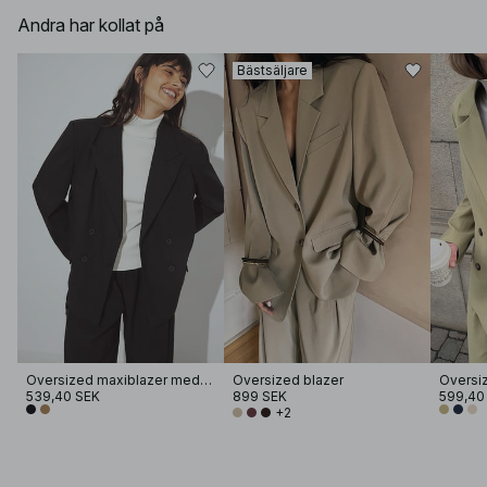
Andra har kollat på
Bästsäljare
Oversized maxiblazer med dubbelknäppning
Oversized blazer
539,40 SEK
899 SEK
599,40
+2