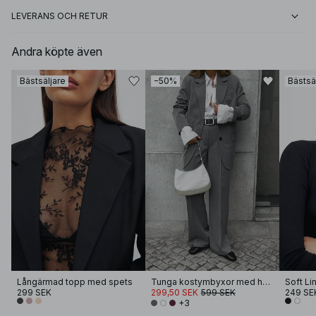
LEVERANS OCH RETUR
Andra köpte även
Bästsäljare
−50%
Bästsä
Långärmad topp med spets
Tunga kostymbyxor med hög midja
299 SEK
299,50 SEK
599 SEK
249 SE
+3