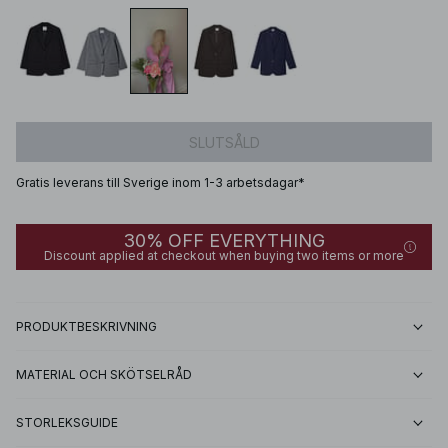
SLUTSÅLD
Gratis leverans till Sverige inom 1-3 arbetsdagar*
30% OFF EVERYTHING
Discount applied at checkout when buying two items or more
PRODUKTBESKRIVNING
MATERIAL OCH SKÖTSELRÅD
STORLEKSGUIDE