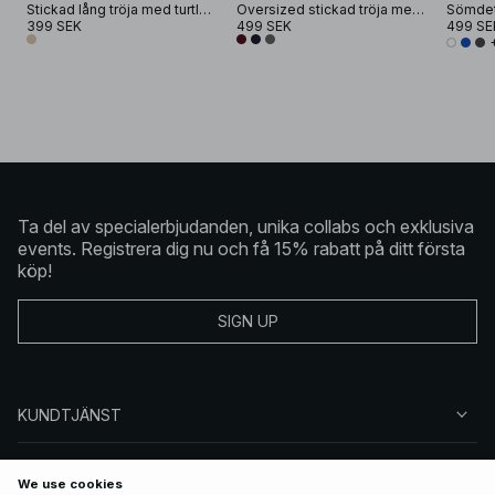
Stickad lång tröja med turtleneck
Oversized stickad tröja med turtleneck
399 SEK
499 SEK
499 SE
Ta del av specialerbjudanden, unika collabs och exklusiva
events. Registrera dig nu och få 15% rabatt på ditt första
köp!
SIGN UP
KUNDTJÄNST
OM NA-KD