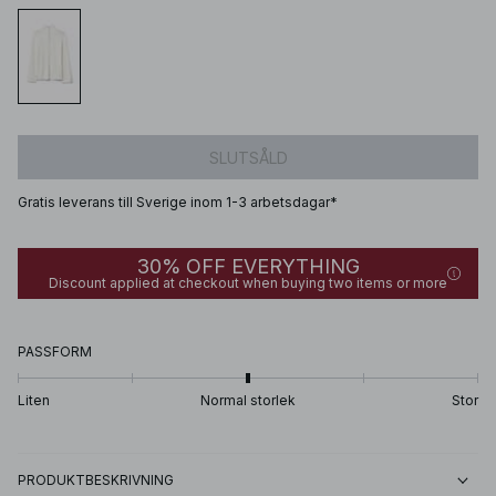
SLUTSÅLD
Gratis leverans till Sverige inom 1-3 arbetsdagar*
30% OFF EVERYTHING
Discount applied at checkout when buying two items or more
PASSFORM
Liten
Normal storlek
Stor
PRODUKTBESKRIVNING