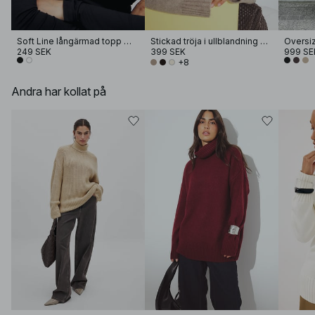
Soft Line långärmad topp med tratthals
Stickad tröja i ullblandning med rund halsringning
Oversi
249 SEK
399 SEK
999 SE
+8
Andra har kollat på