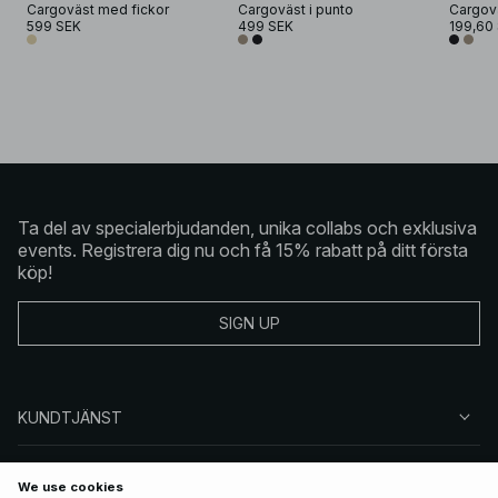
Cargoväst med fickor
Cargoväst i punto
Cargovä
599 SEK
499 SEK
199,60
Ta del av specialerbjudanden, unika collabs och exklusiva
events. Registrera dig nu och få 15% rabatt på ditt första
köp!
SIGN UP
KUNDTJÄNST
OM NA-KD