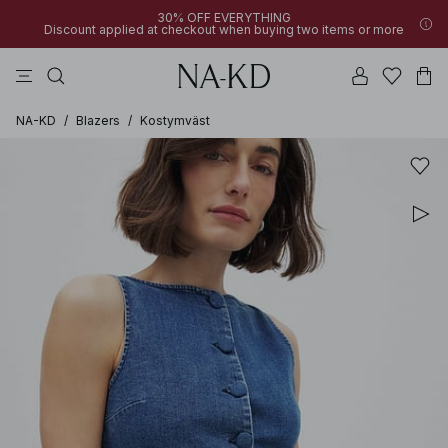
30% OFF EVERYTHING
Discount applied at checkout when buying two items or more
byxor
bruna
svarta
klänningar
överdelar
NA-KD
/
Blazers
/
Kostymväst