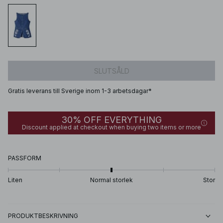
SLUTSÅLD
Gratis leverans till Sverige inom 1-3 arbetsdagar*
30% OFF EVERYTHING
Discount applied at checkout when buying two items or more
PASSFORM
Liten
Normal storlek
Stor
PRODUKTBESKRIVNING