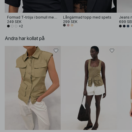
Formad T-tröja i bomull med trattkrage
Långärmad topp med spets
Jeans 
249 SEK
299 SEK
699 SE
+2
Andra har kollat på