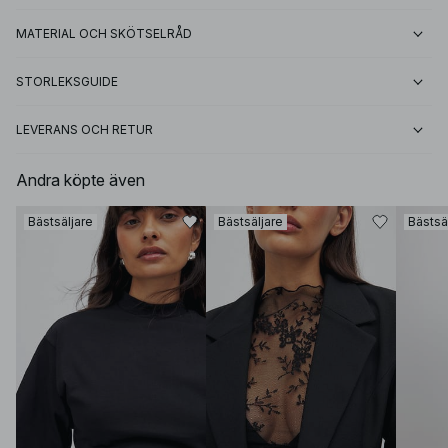
MATERIAL OCH SKÖTSELRÅD
STORLEKSGUIDE
LEVERANS OCH RETUR
Andra köpte även
Bästsäljare
Bästsäljare
Bästsä