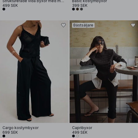
Strukturerade vida byxor med medelhög midja
Basic kostymbyxor
499 SEK
399 SEK
Bästsäljare
Cargo kostymbyxor
Capribyxor
699 SEK
499 SEK