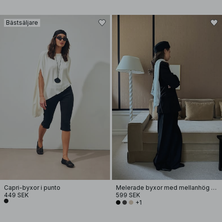
Bästsäljare
Capri-byxor i punto
Melerade byxor med mellanhög midja
449 SEK
599 SEK
+1