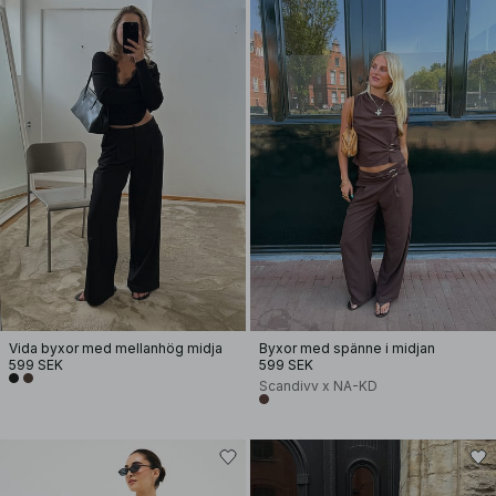
Vida byxor med mellanhög midja
Byxor med spänne i midjan
599 SEK
599 SEK
Scandivv x NA-KD