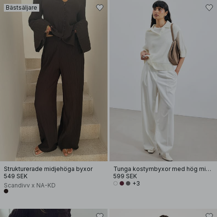
Bästsäljare
Strukturerade midjehöga byxor
Tunga kostymbyxor med hög midja
549 SEK
599 SEK
+3
Scandivv x NA-KD