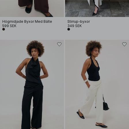
Högmidjade Byxor Med Bälte
Stirrup-byxor
599 SEK
349 SEK