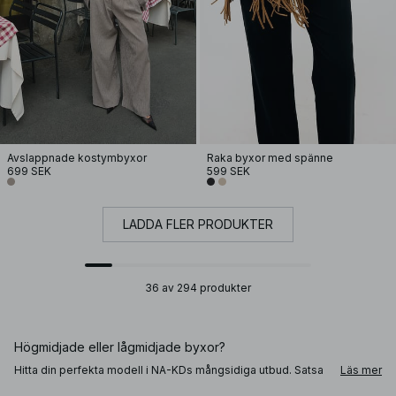
Avslappnade kostymbyxor
Raka byxor med spänne
699 SEK
599 SEK
LADDA FLER PRODUKTER
36 av 294 produkter
Högmidjade eller lågmidjade byxor?
Hitta din perfekta modell i NA-KDs mångsidiga utbud. Satsa
Läs mer
på raka byxor för en stilren look på kontoret, eller välj