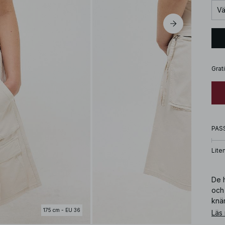
Vä
Grat
PAS
Lite
De h
och 
knä
kna
175 cm - EU 36
Läs