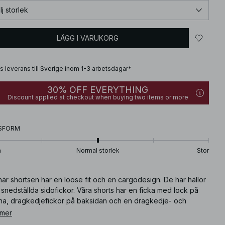
lj storlek
LÄGG I VARUKORG
is leverans till Sverige inom 1-3 arbetsdagar*
30% OFF EVERYTHING
Discount applied at checkout when buying two items or more
SFORM
n
Normal storlek
Stor
är shortsen har en loose fit och en cargodesign. De har hällor
snedställda sidofickor. Våra shorts har en ficka med lock på
na, dragkedjefickor på baksidan och en dragkedje- och
ppstängning.
 mer