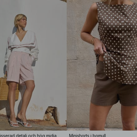
isserad detalj och hög midja
Minishorts i bomull