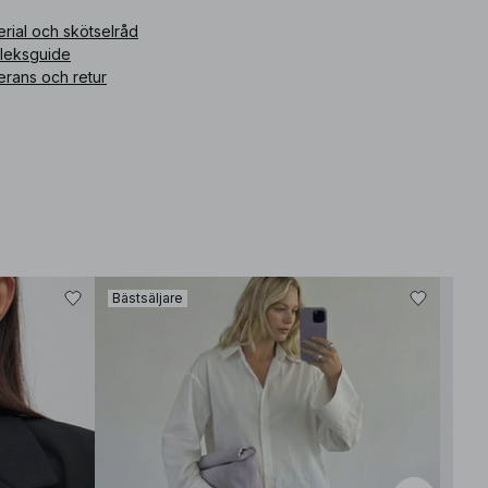
ikelnummer
:
1100-013366-0005
rial och skötselråd
rleksguide
erans och retur
Bästsäljare
Bäst