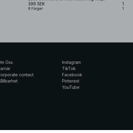
399 SEK
159,
6 Färger
1 Färg
Om Oss
Instagram
arriär
TikTok
orporate contact
Facebook
ållbarhet
Pinterest
YouTube