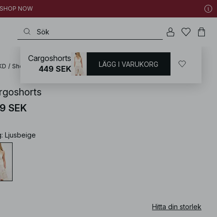
 | SHOP NOW
Cargoshorts
LÄGG I VARUKORG
KD
/
Shorts
/
Bermudashorts
449 SEK
rgoshorts
9 SEK
g
:
Ljusbeige
Hitta din storlek