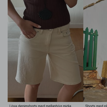
Lösa denimshorts med mellanhög midja
Shorts med pl