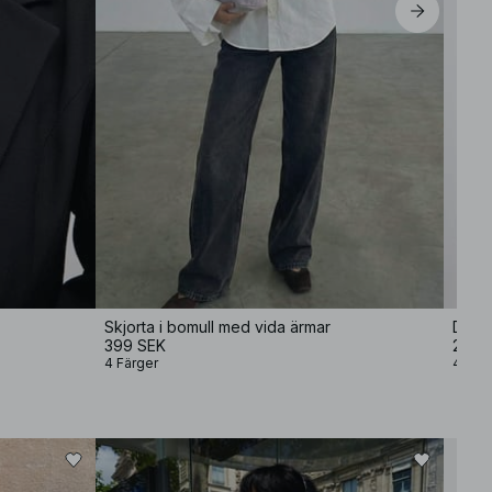
Skjorta i bomull med vida ärmar
Dubbe
399 SEK
249 
4 Färger
4 Fär