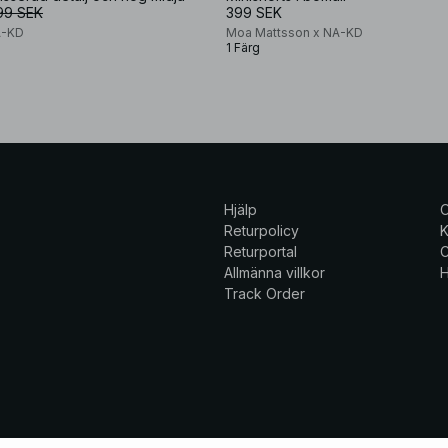
99 SEK
399 SEK
A-KD
Moa Mattsson x NA-KD
1 Färg
Hjälp
Returpolicy
K
Returportal
C
Allmänna villkor
H
Track Order