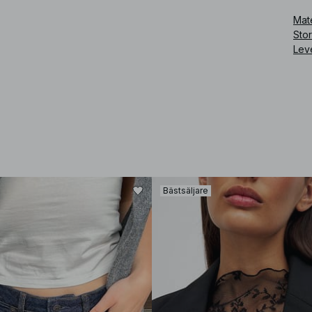
Art
Mate
Sto
Lev
Bästsäljare