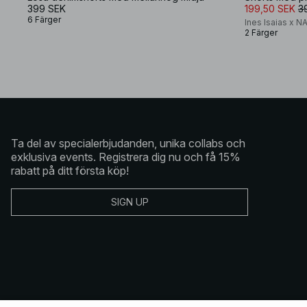
399 SEK
199,50 SEK
3
6 Färger
Ines Isaias x N
2 Färger
Ta del av specialerbjudanden, unika collabs och
exklusiva events. Registrera dig nu och få 15%
rabatt på ditt första köp!
SIGN UP