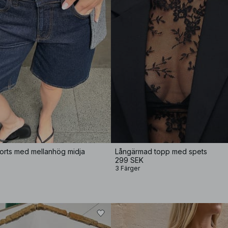
orts med mellanhög midja
Långärmad topp med spets
299 SEK
3 Färger