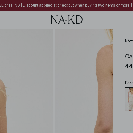
ERYTHING | Discount applied at checkout when buying two items or more
NA-
Ca
44
Fär