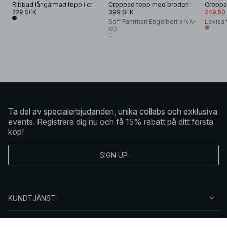
Ribbad långärmad topp i croppad modell
Croppad topp med broderiedetalj
Croppa
229 SEK
399 SEK
249,50
Sofi Fahrman Engelbert x NA-
Lovisa 
KD
Ta del av specialerbjudanden, unika collabs och exklusiva
events. Registrera dig nu och få 15% rabatt på ditt första
köp!
SIGN UP
KUNDTJÄNST
OM NA-KD