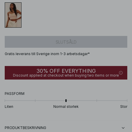
SLUTSÅLD
Gratis leverans till Sverige inom 1-3 arbetsdagar*
30% OFF EVERYTHING
Discount applied at checkout when buying two items or more
PASSFORM
Liten
Normal storlek
Stor
PRODUKTBESKRIVNING