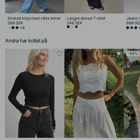
Stickad tröja med vikta ärmar
Längre ärmad T-shirt
Jeans 
399 SEK
249 SEK
699 SE
+9
Andra har kollat på
−50%