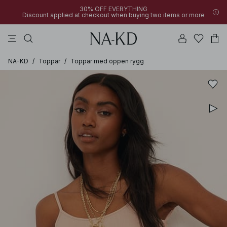
30% OFF EVERYTHING
Discount applied at checkout when buying two items or more
linne
byxor
toppar
klänningar
bruna
NA-KD
/
Toppar
/
Toppar med öppen rygg