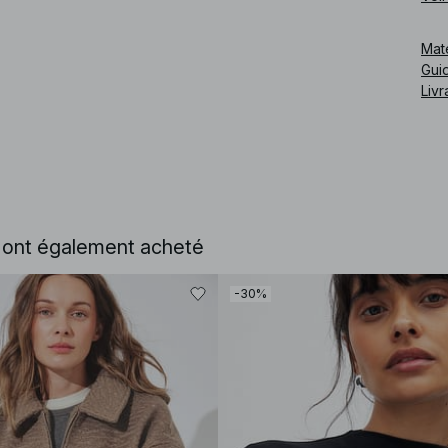
Cod
Mat
Guid
Livr
e ont également acheté
-30%