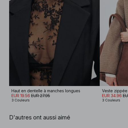
Haut en dentelle à manches longues
Veste zippée 
EUR 19.56
EUR 27.95
EUR 34.96
EU
3 Couleurs
3 Couleurs
D'autres ont aussi aimé