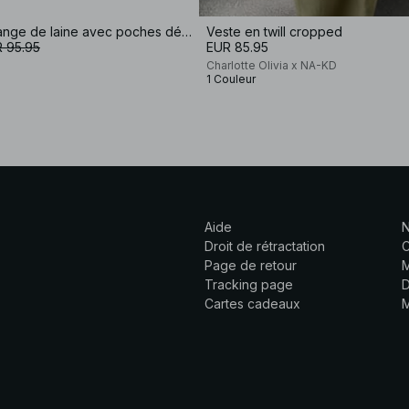
Veste en mélange de laine avec poches détaillées
Veste en twill cropped
 95.95
EUR 85.95
Charlotte Olivia x NA-KD
1 Couleur
Aide
N
Droit de rétractation
C
Page de retour
M
Tracking page
D
Cartes cadeaux