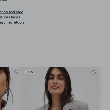
e article
:
1100-010669-0002
erials and care
e des tailles
aison et retours
-80%
-30