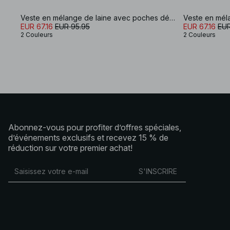
Veste en mélange de laine avec poches détaillées
EUR 67.16
EUR 95.95
EUR 67.16
EUR
2 Couleurs
2 Couleurs
Abonnez-vous pour profiter d’offres spéciales,
d’événements exclusifs et recevez 15 % de
réduction sur votre premier achat!
S'INSCRIRE