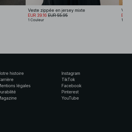
Veste zippée en jersey mixte
Veste
EUR 39.16
EUR 55.95
EUR 
1 Couleur
1 Coul
otre histoire
Instagram
arrière
TikTok
entions légales
Facebook
urabilité
Pinterest
Magazine
YouTube