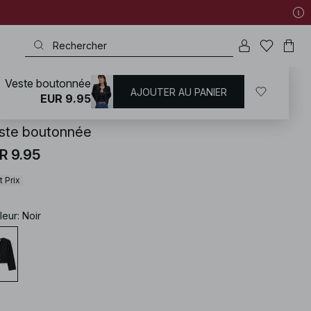
Veste boutonnée
AJOUTER AU PANIER
KD
/
Manteaux et Vestes
/
Manteaux légers
EUR 9.95
ste boutonnée
R 9.95
t Prix
leur
:
Noir