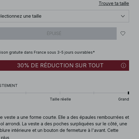
Trouve ta taille
lectionnez une taille
ÉPUISÉ
aison gratuite dans France sous 3-5 jours ouvrables*
30% DE RÉDUCTION SUR TOUT
STEMENT
Taille réelle
Grand
te veste a une forme courte. Elle a des épaules rembourrées et
ol arrondi. La veste a des poches surpliquées sur le côté, une
lure intérieure et un bouton de fermeture à l'avant. Cette
e est disponible en noire.
 plus