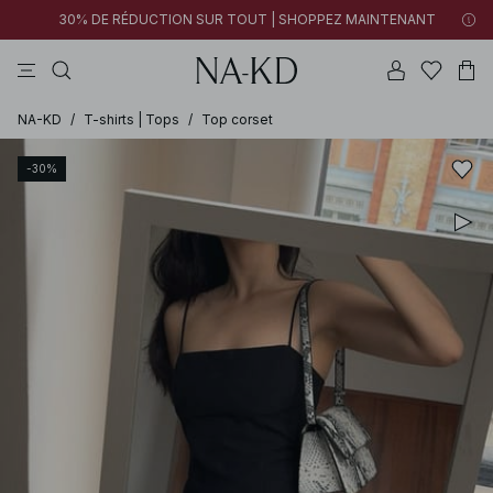
30% DE RÉDUCTION SUR TOUT | SHOPPEZ MAINTENANT
tops
robes
pantalons
tops manches longues
marron
NA-KD
/
T-shirts | Tops
/
Top corset
-30%