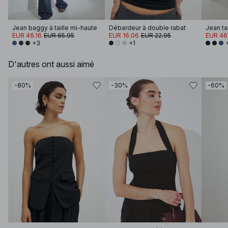
Jean baggy à taille mi-haute
Débardeur à double rabat
Jean ta
EUR 46.16
EUR 65.95
EUR 16.06
EUR 22.95
EUR 46
+3
+1
D'autres ont aussi aimé
-80%
-30%
-60%