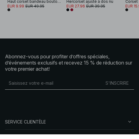
Haut corset bandeau boutonné sur le devant
Hercorset ajusté à dos nu
EUR 9.99
EUR 49.95
EUR 27.96
EUR 39.95
EUR 15
Abonnez-vous pour profiter d’offres spéciales,
d’événements exclusifs et recevez 15 % de réduction sur
votre premier achat!
S'INSCRIRE
SERVICE CLIENTÈLE
À PROPOS DE NA-KD