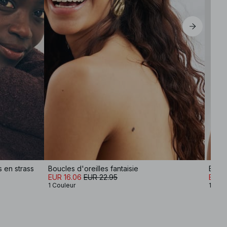
 en strass
Boucles d'oreilles fantaisie
Boucl
EUR 16.06
EUR 22.95
EUR 
1 Couleur
1 Coul