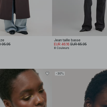
ize
Jean taille basse
 95.95
EUR 46.16
EUR 65.95
8 Couleurs
-30%