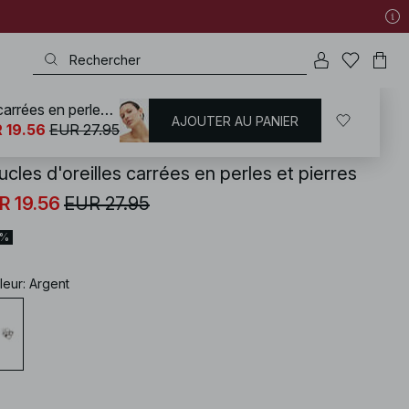
Boucles d'oreilles carrées en perles et pierres
AJOUTER AU PANIER
KD
/
Accessoires
/
Bijoux
/
Boucles d'oreilles
 19.56
EUR 27.95
cles d'oreilles carrées en perles et pierres
R 19.56
EUR 27.95
0%
leur
:
Argent