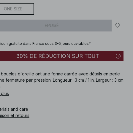
ONE SIZE
ÉPUISÉ
aison gratuite dans France sous 3-5 jours ouvrables*
30% DE RÉDUCTION SUR TOUT
boucles d'oreille ont une forme carrée avec détails en perle
ne fermeture par pression. Longueur : 3 cm / 1 in. Largeur : 3 cm
n.
 plus
e article
:
1100-011408-0001
erials and care
aison et retours