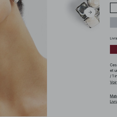
Livr
Ces 
et u
/ 1 i
Voir
Cod
Mat
Livr