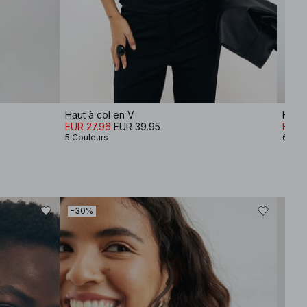
Haut à col en V
Haut 
EUR 27.96
EUR 39.95
EUR 2
5 Couleurs
6 Cou
-30%
-30