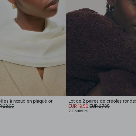
illes à nœud en plaqué or
Lot de 2 paires de créoles rondes
R 22.95
EUR 19.56
EUR 27.95
2 Couleurs