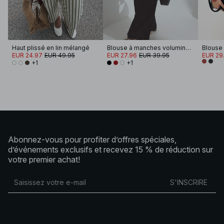
Haut plissé en lin mélangé
Blouse à manches volumineuses
Blouse
EUR 24.97
EUR 49.95
EUR 27.96
EUR 39.95
EUR 29
+1
+1
Abonnez-vous pour profiter d’offres spéciales,
d’événements exclusifs et recevez 15 % de réduction sur
votre premier achat!
S'INSCRIRE