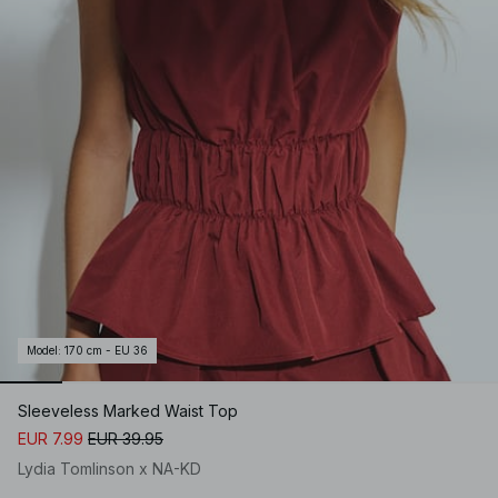
Model
:
170 cm - EU 36
Sleeveless Marked Waist Top
EUR 7.99
EUR 39.95
Lydia Tomlinson x NA-KD