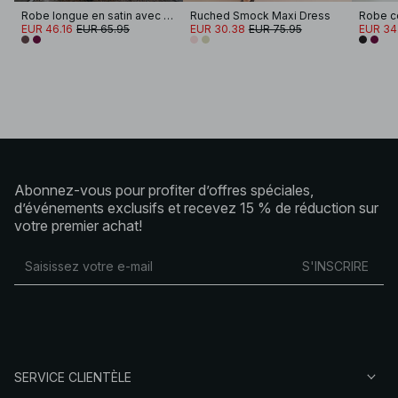
Robe longue en satin avec encolure ronde et écharpe
Ruched Smock Maxi Dress
EUR 46.16
EUR 65.95
EUR 30.38
EUR 75.95
EUR 34
Abonnez-vous pour profiter d’offres spéciales,
d’événements exclusifs et recevez 15 % de réduction sur
votre premier achat!
S'INSCRIRE
SERVICE CLIENTÈLE