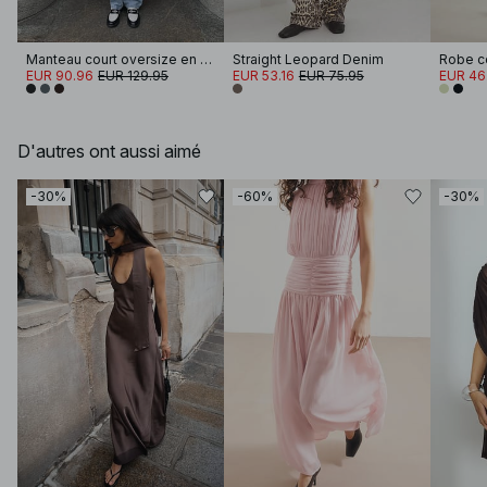
Manteau court oversize en laine mélangée à manches longues
Straight Leopard Denim
EUR 90.96
EUR 129.95
EUR 53.16
EUR 75.95
EUR 46
D'autres ont aussi aimé
-30%
-60%
-30%