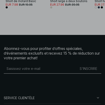
Short de motard Basic
Short large à deux boutons
Short ha
EUR 7.98
EUR 19.95
EUR 27.96
EUR 39.95
EUR 27
Abonnez-vous pour profiter d’offres spéciales,
d’événements exclusifs et recevez 15 % de réduction sur
votre premier achat!
S'INSCRIRE
SERVICE CLIENTÈLE