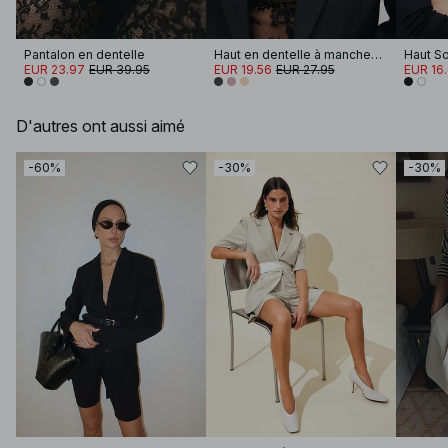
Pantalon en dentelle
Haut en dentelle à manches longues
EUR 23.97
EUR 39.95
EUR 19.56
EUR 27.95
EUR 16
D'autres ont aussi aimé
-60%
-30%
-30%