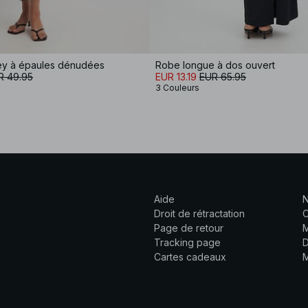
ey à épaules dénudées
Robe longue à dos ouvert
R 49.95
EUR 13.19
EUR 65.95
3 Couleurs
Aide
N
Droit de rétractation
C
Page de retour
M
Tracking page
D
Cartes cadeaux