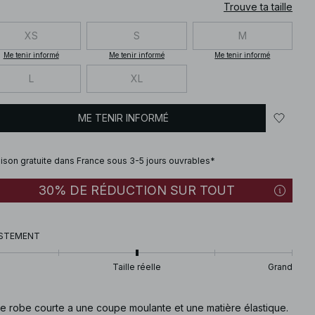
Trouve ta taille
XS
S
M
Me tenir informé
Me tenir informé
Me tenir informé
L
XL
ME TENIR INFORMÉ
aison gratuite dans France sous 3-5 jours ouvrables*
30% DE RÉDUCTION SUR TOUT
STEMENT
Taille réelle
Grand
te robe courte a une coupe moulante et une matière élastique.