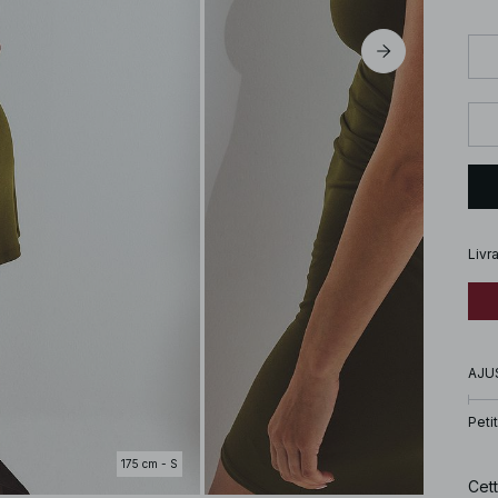
Livr
AJU
Petit
175 cm - S
Cet