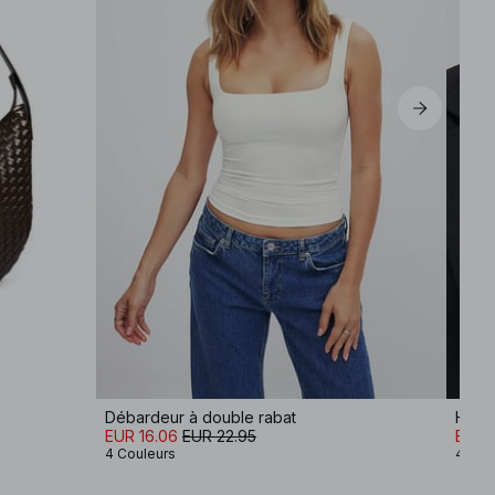
Débardeur à double rabat
Haut 
EUR 16.06
EUR 22.95
EUR 
4 Couleurs
4 Cou