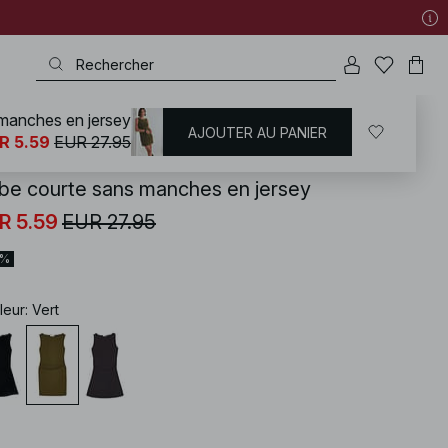
manches en jersey
AJOUTER AU PANIER
KD
/
Robes
/
Robes courtes
R 5.59
EUR 27.95
be courte sans manches en jersey
R 5.59
EUR 27.95
0%
leur
:
Vert