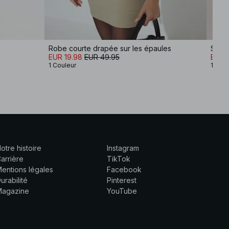
Robe courte drapée sur les épaules
Shiny
EUR 19.98
EUR 49.95
EUR 
1 Couleur
1 Coul
otre histoire
Instagram
arrière
TikTok
entions légales
Facebook
urabilité
Pinterest
Magazine
YouTube