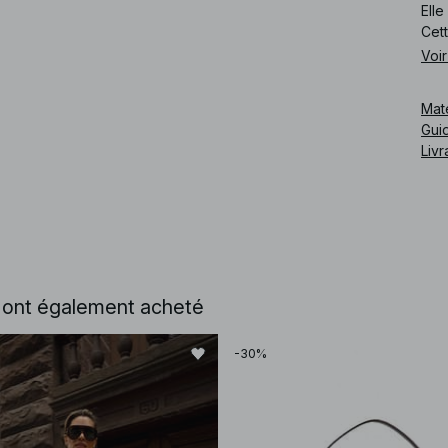
Elle
Cett
Voir
Cod
Mat
Guid
Livr
e ont également acheté
-30%