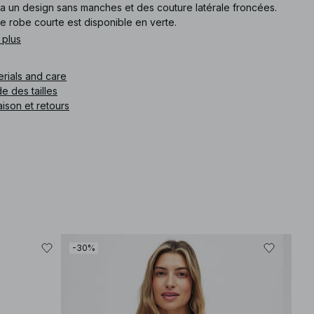
 a un design sans manches et des couture latérale froncées.
e robe courte est disponible en verte.
 plus
e article
:
1100-009972-0010
erials and care
e des tailles
aison et retours
-30%
-30