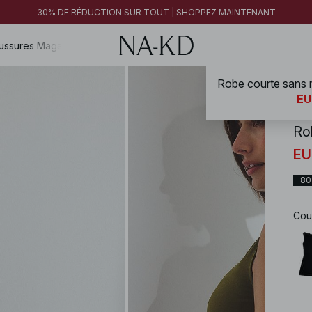
FINAL SALE | SHOPPEZ MAINTENANT
30% DE RÉDUCTION SUR TOUT | SHOPPEZ MAINTENANT
FINAL SALE | SHOPPEZ MAINTENANT
ussures
Magazine
Robe courte sans 
NA-
EU
Ro
EU
-8
Cou