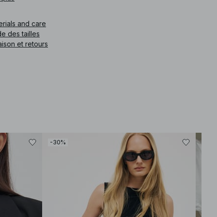
e article
:
1100-006902-0002
erials and care
e des tailles
aison et retours
-30%
-40