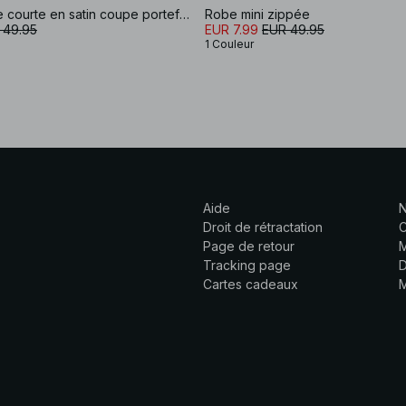
Robe chemise courte en satin coupe portefeuille
Robe mini zippée
 49.95
EUR 7.99
EUR 49.95
1 Couleur
Aide
N
Droit de rétractation
C
Page de retour
M
Tracking page
D
Cartes cadeaux