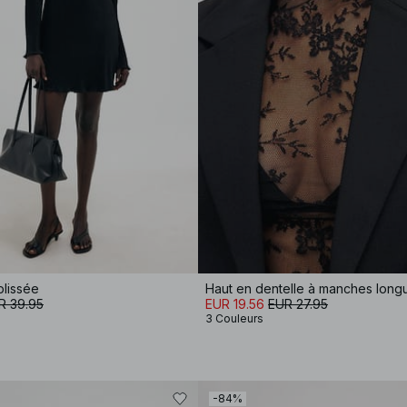
plissée
Haut en dentelle à manches long
R 39.95
EUR 19.56
EUR 27.95
3 Couleurs
-84%