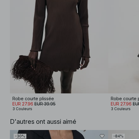
Robe courte plissée
Robe courte 
EUR 27.96
EUR 39.95
EUR 27.96
EU
3 Couleurs
3 Couleurs
D'autres ont aussi aimé
-30%
-84%