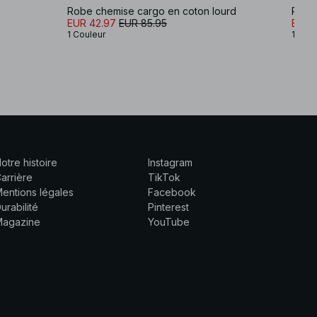
Robe chemise cargo en coton lourd
Robe 
EUR 42.97
EUR 85.95
EUR 
1 Couleur
1 Coul
otre histoire
Instagram
arrière
TikTok
entions légales
Facebook
urabilité
Pinterest
Magazine
YouTube