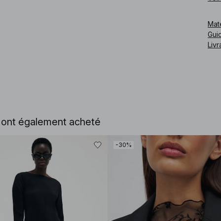
Cod
Mat
Guid
Livr
e ont également acheté
-30%