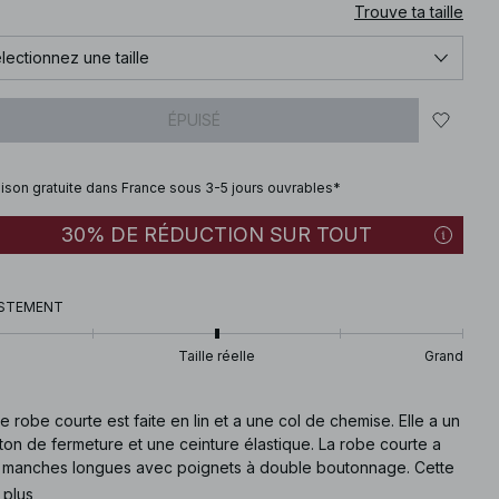
Trouve ta taille
lectionnez une taille
ÉPUISÉ
aison gratuite dans France sous 3-5 jours ouvrables*
30% DE RÉDUCTION SUR TOUT
STEMENT
Taille réelle
Grand
e robe courte est faite en lin et a une col de chemise. Elle a un
on de fermeture et une ceinture élastique. La robe courte a
 manches longues avec poignets à double boutonnage. Cette
 courte est disponible en noire.
 plus