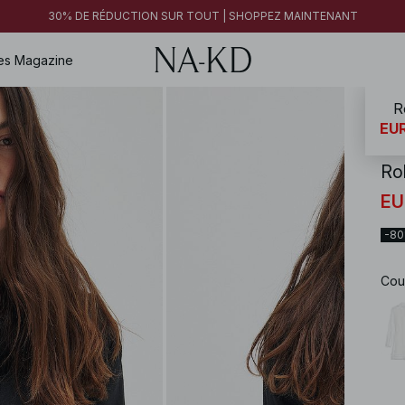
30% DE RÉDUCTION SUR TOUT | SHOPPEZ MAINTENANT
es
Magazine
R
NA-
EUR
Ro
EU
-8
Cou