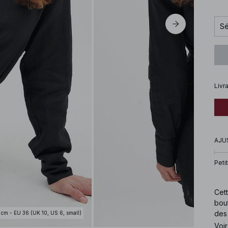
Sé
Livr
AJU
Petit
Cett
bout
des
 cm - EU 36 (UK 10, US 6, small)
robe
Voir