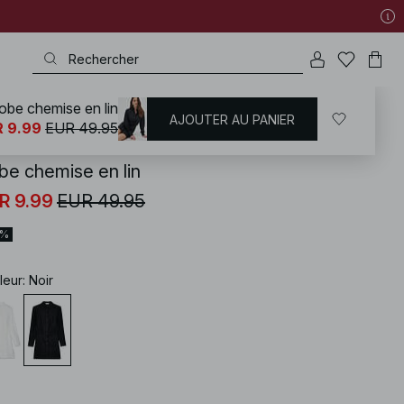
obe chemise en lin
AJOUTER AU PANIER
KD
/
Robes
/
Robes courtes
 9.99
EUR 49.95
be chemise en lin
R 9.99
EUR 49.95
0%
leur
:
Noir