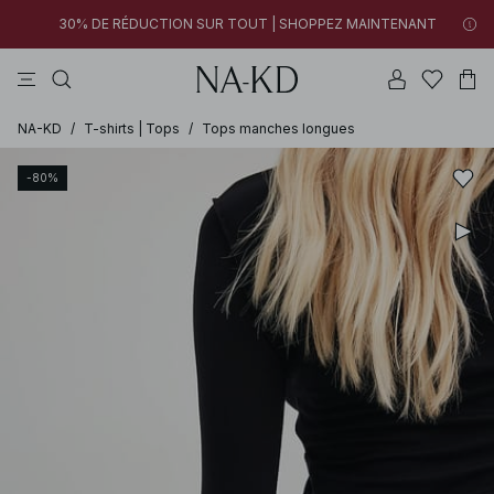
30% DE RÉDUCTION SUR TOUT | SHOPPEZ MAINTENANT
tops
pantalons
robes
noirs
marron
14h 00m 07s
30% DE RÉDUCTION SUR TOUT | SHOPPEZ MAINTENANT
FINAL SALE | SHOPPEZ MAINTENANT
NA-KD
/
T-shirts | Tops
/
Tops manches longues
-80%