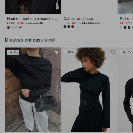
Haut en dentelle à manches longues
Cabas rond tissé
EUR 19.56
EUR 27.95
EUR 46.16
EUR 65.95
EUR 27
+1
D'autres ont aussi aimé
-40%
-30%
-80%