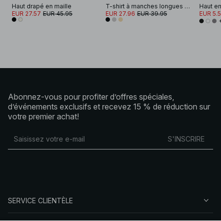
Haut drapé en maille
T-shirt à manches longues avec épaulettes en coton doux
Haut en
EUR 27.57
EUR 45.95
EUR 27.96
EUR 39.95
EUR 5.
Abonnez-vous pour profiter d’offres spéciales,
d’événements exclusifs et recevez 15 % de réduction sur
votre premier achat!
S'INSCRIRE
SERVICE CLIENTÈLE