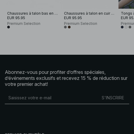
Chaussures à talon bas en cuir
Chaussures à talon en cuir à larges lanières
Tongs à
EUR 95.95
EUR 95.95
EUR 95
Premium Selection
Premium Selection
Premiu
Abonnez-vous pour profiter d’offres spéciales,
d’événements exclusifs et recevez 15 % de réduction sur
votre premier achat!
S'INSCRIRE