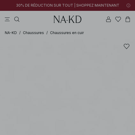
30% DE RÉDUCTION SUR TOUT | SHOPPEZ MAINTENANT
pantalons
tops
robes
noirs
marron
NA-KD
/
Chaussures
/
Chaussures en cuir