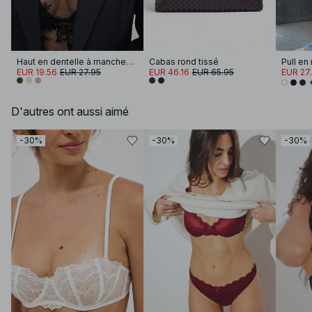
Haut en dentelle à manches longues
Cabas rond tissé
EUR 19.56
EUR 27.95
EUR 46.16
EUR 65.95
EUR 27
D'autres ont aussi aimé
-30%
-30%
-30%