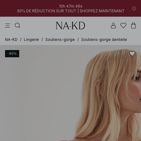
10h 47m 46s
30% DE RÉDUCTION SUR TOUT | SHOPPEZ MAINTENANT
pantalons
robes
tops
noirs
marron
NA-KD
/
Lingerie
/
Soutiens-gorge
/
Soutiens-gorge dentelle
-80%