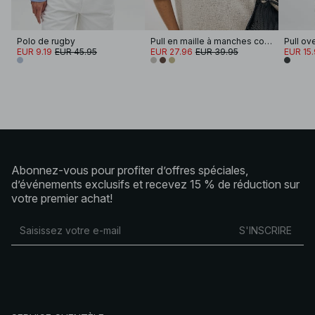
Polo de rugby
Pull en maille à manches courtes
Pull ov
EUR 9.19
EUR 45.95
EUR 27.96
EUR 39.95
EUR 15
Abonnez-vous pour profiter d’offres spéciales,
d’événements exclusifs et recevez 15 % de réduction sur
votre premier achat!
S'INSCRIRE