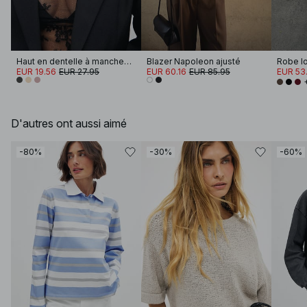
Haut en dentelle à manches longues
Blazer Napoleon ajusté
EUR 19.56
EUR 27.95
EUR 60.16
EUR 85.95
EUR 53.
D'autres ont aussi aimé
-80%
-30%
-60%