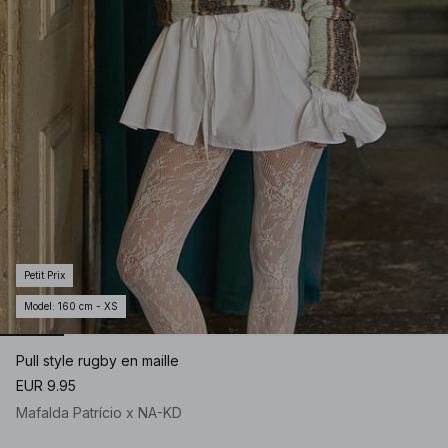
Petit Prix
Model
:
160 cm - XS
Pull style rugby en maille
EUR 9.95
Mafalda Patrício x NA-KD