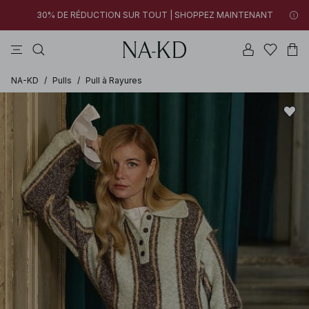
30% DE RÉDUCTION SUR TOUT | SHOPPEZ MAINTENANT
pantalons
robes
tops
cotons
marron
00h 21m 36s
30% DE RÉDUCTION SUR TOUT | SHOPPEZ MAINTENANT
FINAL SALE | SHOPPEZ MAINTENANT
NA-KD
/
Pulls
/
Pull à Rayures