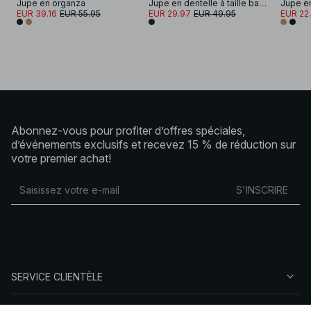
Jupe en organza
Jupe en dentelle à taille basse et ourlet festonné
Jupe e
EUR 39.16
EUR 55.95
EUR 29.97
EUR 49.95
EUR 22
Abonnez-vous pour profiter d’offres spéciales,
d’événements exclusifs et recevez 15 % de réduction sur
votre premier achat!
S'INSCRIRE
SERVICE CLIENTÈLE