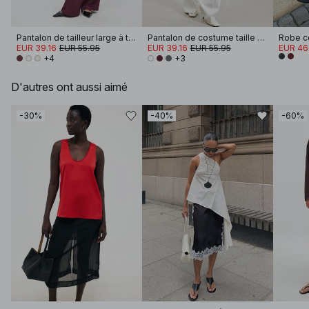
Pantalon de tailleur large à taille haute
Pantalon de costume taille haute en tissu épais
EUR 39.16
EUR 55.95
EUR 39.16
EUR 55.95
EUR 46
+4
+3
D'autres ont aussi aimé
-30%
-40%
-60%