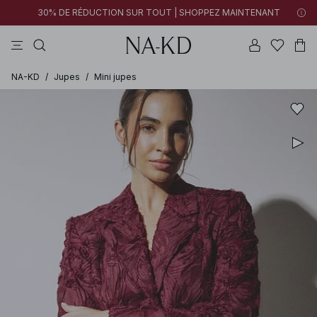
30% DE RÉDUCTION SUR TOUT | SHOPPEZ MAINTENANT
pantalons
tops
cotons
noirs
marron
NA-KD
/
Jupes
/
Mini jupes