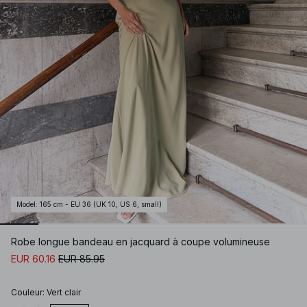
Model
:
165 cm - EU 36 (UK 10, US 6, small)
Robe longue bandeau en jacquard à coupe volumineuse
EUR 60.16
EUR 85.95
Couleur
:
Vert clair