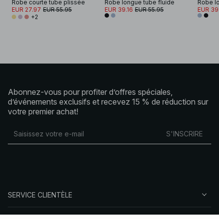
Robe courte tube plissée
Robe longue tube fluide
Robe lo
EUR 27.97
EUR 55.95
EUR 39.16
EUR 55.95
EUR 39
+2
Abonnez-vous pour profiter d’offres spéciales,
d’événements exclusifs et recevez 15 % de réduction sur
votre premier achat!
S'INSCRIRE
SERVICE CLIENTÈLE