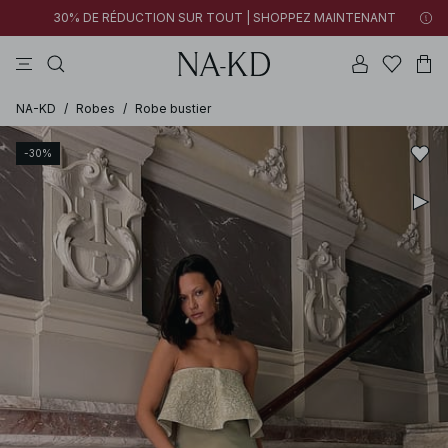
30% DE RÉDUCTION SUR TOUT | SHOPPEZ MAINTENANT
pantalons
tops
robes
blancs
marron
NA-KD
/
Robes
/
Robe bustier
-30%