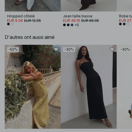
Hropped côtelé
Jean taille basse
Robe tu
EUR 9.06
EUR 12.95
EUR 46.16
EUR 65.95
EUR 27
+5
D'autres ont aussi aimé
-50%
-30%
-30%