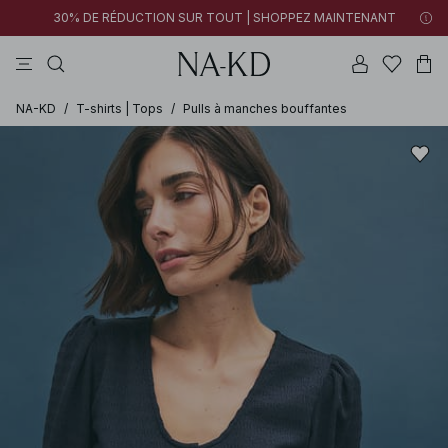
30% DE RÉDUCTION SUR TOUT | SHOPPEZ MAINTENANT
tops
robes
pantalons
tops manches longues
marron
NA-KD
/
T-shirts | Tops
/
Pulls à manches bouffantes