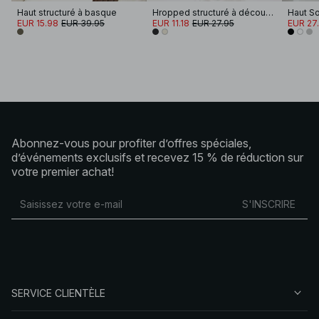
Haut structuré à basque
Hropped structuré à découpes
EUR 15.98
EUR 39.95
EUR 11.18
EUR 27.95
EUR 27
Abonnez-vous pour profiter d’offres spéciales,
d’événements exclusifs et recevez 15 % de réduction sur
votre premier achat!
S'INSCRIRE
SERVICE CLIENTÈLE