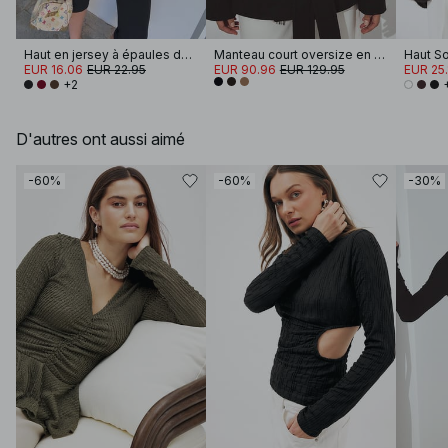
Haut en jersey à épaules dénudées
Manteau court oversize en laine mélangée
Haut So
EUR 16.06
EUR 22.95
EUR 90.96
EUR 129.95
EUR 25.
+2
D'autres ont aussi aimé
-60%
-60%
-30%