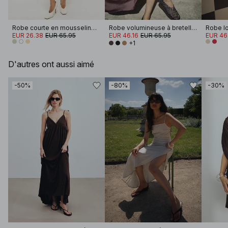
Robe courte en mousseline brodée à manches longues
Robe volumineuse à bretelles nouées
EUR 26.38
EUR 65.95
EUR 46.16
EUR 65.95
EUR 46
+1
D'autres ont aussi aimé
-50%
-80%
-30%