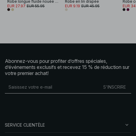
Robe longue fluide nouée sur les épaules
Robe en lin drapée
EUR 27.97
EUR 55.95
EUR 9.19
EUR 45.95
EUR 34
Abonnez-vous pour profiter d’offres spéciales,
d’événements exclusifs et recevez 15 % de réduction sur
votre premier achat!
S'INSCRIRE
SERVICE CLIENTÈLE