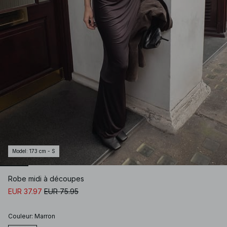
Model
:
173 cm - S
Robe midi à découpes
EUR 37.97
EUR 75.95
Couleur
:
Marron