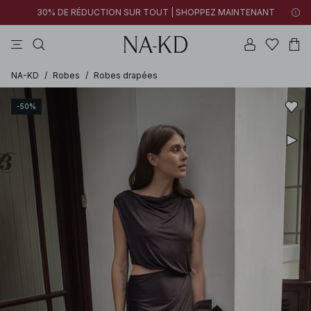
30% DE RÉDUCTION SUR TOUT | SHOPPEZ MAINTENANT
pantalons
tops
robes
noirs
marron
NA-KD
/
Robes
/
Robes drapées
-50%