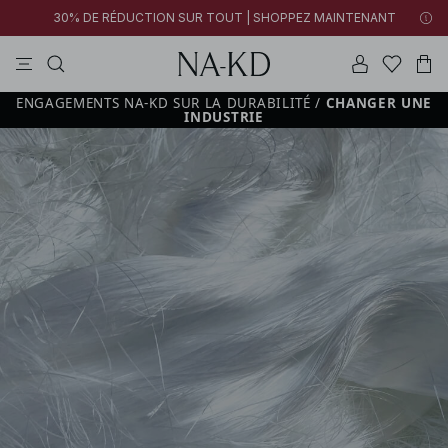
30% DE RÉDUCTION SUR TOUT | SHOPPEZ MAINTENANT
tops
pantalons
robes
tops manches longues
marron
ENGAGEMENTS NA‑KD SUR LA DURABILITÉ
/
CHANGER UNE
INDUSTRIE