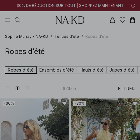
30% DE RÉDUCTION SUR TOUT | SHOPPEZ MAINTENANT
pantalons
tops
robes
blancs
marron
Sophie Murray x NA-KD
/
Tenues d'été
/
Robes d'été
Robes d'été
Robes d'été
Ensembles d'été
Hauts d'été
Jupes d'été
FILTRER
5
Choix
-30%
-30%