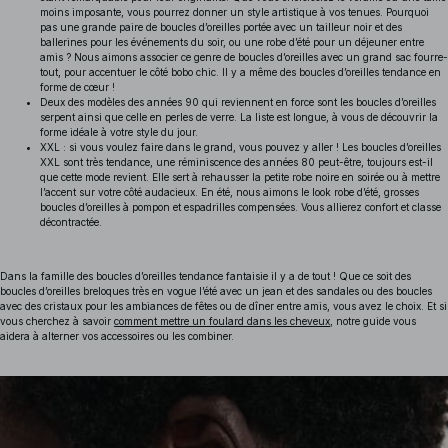
moins imposante, vous pourrez donner un style artistique à vos tenues. Pourquoi
pas une grande paire de boucles d’oreilles portée avec un tailleur noir et des
ballerines pour les événements du soir, ou une robe d’été pour un déjeuner entre
amis ? Nous aimons associer ce genre de boucles d’oreilles avec un grand sac fourre-
tout, pour accentuer le côté bobo chic. Il y a même des boucles d’oreilles tendance en
forme de cœur !
Deux des modèles des années 90 qui reviennent en force sont les boucles d’oreilles
serpent ainsi que celle en perles de verre. La liste est longue, à vous de découvrir la
forme idéale à votre style du jour.
XXL : si vous voulez faire dans le grand, vous pouvez y aller ! Les boucles d’oreilles
XXL sont très tendance, une réminiscence des années 80 peut-être, toujours est-il
que cette mode revient. Elle sert à rehausser la petite robe noire en soirée ou à mettre
l’accent sur votre côté audacieux. En été, nous aimons le look robe d’été, grosses
boucles d’oreilles à pompon et espadrilles compensées. Vous allierez confort et classe
décontractée.
Dans la famille des boucles d’oreilles tendance fantaisie il y a de tout ! Que ce soit des
boucles d’oreilles breloques très en vogue l’été avec un jean et des sandales ou des boucles
avec des cristaux pour les ambiances de fêtes ou de dîner entre amis, vous avez le choix.
Et si
vous cherchez à savoir
comment mettre un foulard dans les cheveux
, notre guide vous
aidera à alterner vos accessoires ou les combiner.