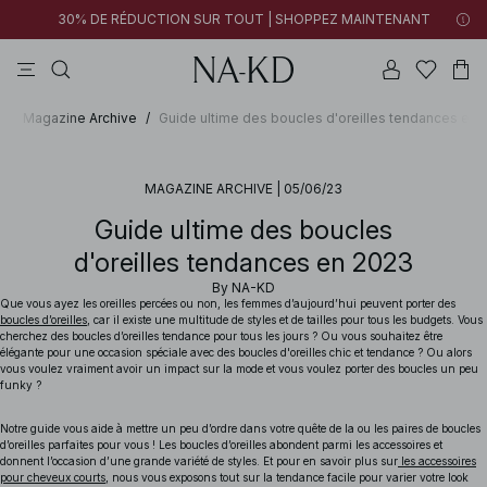
30% DE RÉDUCTION SUR TOUT | SHOPPEZ MAINTENANT
tops
pantalons
robes
tops manches longues
marron
D
/
Magazine Archive
/
Guide ultime des boucles d'oreilles tendances en 
MAGAZINE ARCHIVE
|
05/06/23
Guide ultime des boucles
d'oreilles tendances en 2023
By
NA-KD
Que vous ayez les oreilles percées ou non, les femmes d’aujourd’hui peuvent porter des
boucles d’oreilles
, car il existe une multitude de styles et de tailles pour tous les budgets. Vous
cherchez des boucles d’oreilles tendance pour tous les jours ? Ou vous souhaitez être
élégante pour une occasion spéciale avec des boucles d'oreilles chic et tendance ? Ou alors
vous voulez vraiment avoir un impact sur la mode et vous voulez porter des boucles un peu
funky ?
Notre guide vous aide à mettre un peu d’ordre dans votre quête de la ou les paires de boucles
d’oreilles parfaites pour vous ! Les boucles d’oreilles abondent parmi les accessoires et
donnent l’occasion d’une grande variété de styles.
Et pour en savoir plus sur
les accessoires
pour cheveux courts
, nous vous exposons tout sur la tendance facile pour varier votre look