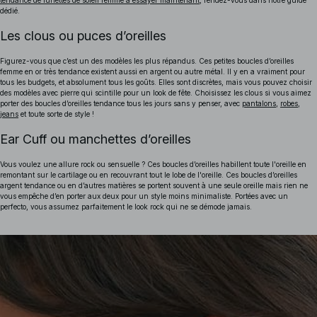
tendance de lunettes de soleil femme à essayer maintenant
, rendez-vous dans notre guide
dédié.
Les clous ou puces d’oreilles
Figurez-vous que c’est un des modèles les plus répandus. Ces petites boucles d’oreilles
femme en or très tendance existent aussi en argent ou autre métal. Il y en a vraiment pour
tous les budgets, et absolument tous les goûts. Elles sont discrètes, mais vous pouvez choisir
des modèles avec pierre qui scintille pour un look de fête. Choisissez les clous si vous aimez
porter des boucles d’oreilles tendance tous les jours sans y penser, avec
pantalons
,
robes
,
jeans
et toute sorte de style !
Ear Cuff ou manchettes d’oreilles
Vous voulez une allure rock ou sensuelle ? Ces boucles d’oreilles habillent toute l'oreille en
remontant sur le cartilage ou en recouvrant tout le lobe de l'oreille. Ces boucles d’oreilles
argent tendance ou en d’autres matières se portent souvent à une seule oreille mais rien ne
vous empêche d’en porter aux deux pour un style moins minimaliste. Portées avec un
perfecto, vous assumez parfaitement le look rock qui ne se démode jamais.