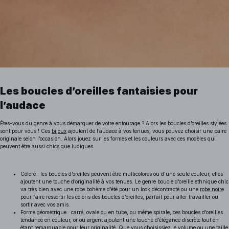
Les boucles d’oreilles fantaisies pour
l’audace
Êtes-vous du genre à vous démarquer de votre entourage ? Alors les boucles d’oreilles stylées
sont pour vous ! Ces
bijoux
ajoutent de l’audace à vos tenues, vous pouvez choisir une paire
originale selon l’occasion. Alors jouez sur les formes et les couleurs avec ces modèles qui
peuvent être aussi chics que ludiques.
Coloré : les boucles d’oreilles peuvent être multicolores ou d’une seule couleur, elles
ajoutent une touche d’originalité à vos tenues. Le genre boucle d’oreille ethnique chic
va très bien avec une robe bohème d’été pour un look décontracté ou une
robe noire
pour faire ressortir les coloris des boucles d’oreilles, parfait pour aller travailler ou
sortir avec vos amis.
Forme géométrique : carré, ovale ou en tube, ou même spirale, ces boucles d’oreilles
tendance en couleur, or ou argent ajoutent une touche d’élégance discrète tout en
étant remarquable pour leur originalité. Que vous choisissiez le volume ou une taille