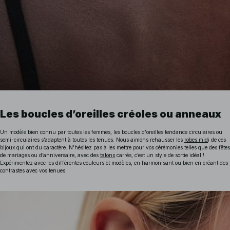
Les boucles d’oreilles créoles ou anneaux
Un modèle bien connu par toutes les femmes, les boucles d'oreilles tendance circulaires ou
semi-circulaires s’adaptent à toutes les tenues. Nous aimons rehausser les
robes mid
i de ces
bijoux qui ont du caractère. N'hésitez pas à les mettre pour vos cérémonies telles que des fêtes
de mariages ou d’anniversaire, avec des
talons
carrés, c’est un style de sortie idéal !
Expérimentez avec les différentes couleurs et modèles, en harmonisant ou bien en créant des
contrastes avec vos tenues.