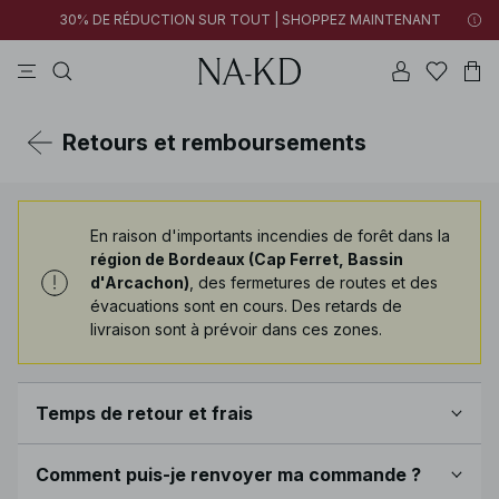
30% DE RÉDUCTION SUR TOUT | SHOPPEZ MAINTENANT
pantalons
tops
cotons
noirs
marron
Retours et remboursements
Centre d'aide
En raison d'importants incendies de forêt dans la
région de Bordeaux (Cap Ferret, Bassin
d'Arcachon)
, des fermetures de routes et des
évacuations sont en cours. Des retards de
livraison sont à prévoir dans ces zones.
Temps de retour et frais
Vous pouvez retourner les produits dans leur état
Comment puis-je renvoyer ma commande ?
d’origine dans les
15 jours
suivant la réception de la