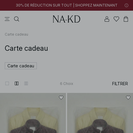
30% DE RÉDUCTION SUR TOUT | SHOPPEZ MAINTENANT
pantalons
tops
robes
noirs
marron
Carte cadeau
Carte cadeau
Carte cadeau
FILTRER
6
Choix