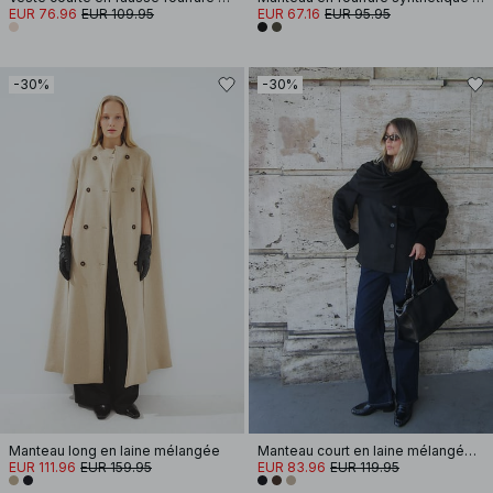
EUR 76.96
EUR 109.95
EUR 67.16
EUR 95.95
-30%
-30%
Manteau long en laine mélangée
Manteau court en laine mélangée avec écharpe
EUR 111.96
EUR 159.95
EUR 83.96
EUR 119.95