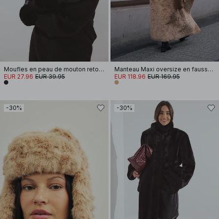
Moufles en peau de mouton retournée
Manteau Maxi oversize en fausse fourrure
EUR 27.96
EUR 39.95
EUR 118.96
EUR 169.95
-30%
-30%