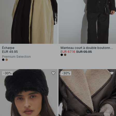
Écharpe
Manteau court à double boutonnage
EUR 49.95
EUR 67.16
EUR 95.95
Premium Selection
-30%
-30%