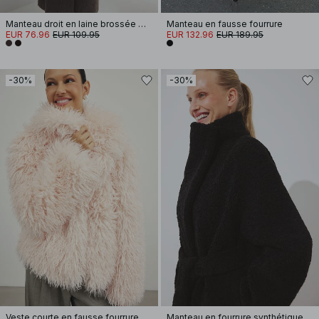
Manteau droit en laine brossée mélangée
Manteau en fausse fourrure
EUR 76.96
EUR 109.95
EUR 132.96
EUR 189.95
-30%
-30%
Veste courte en fausse fourrure bouclée
Manteau en fourrure synthétique à col montant