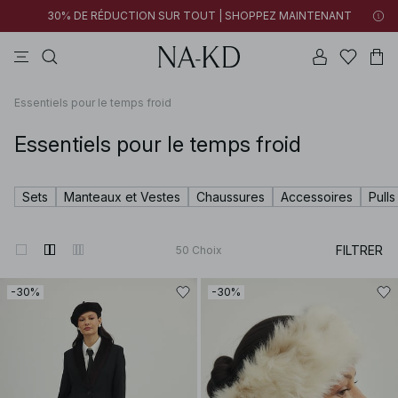
30% DE RÉDUCTION SUR TOUT | SHOPPEZ MAINTENANT
pantalons
tops
robes
noirs
marron
Essentiels pour le temps froid
Essentiels pour le temps froid
Sets
Manteaux et Vestes
Chaussures
Accessoires
Pulls
FILTRER
50
Choix
-30%
-30%