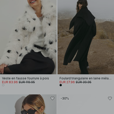
Veste en fausse fourrure à pois
Foulard triangulaire en laine mélangée
EUR 83.96
EUR 119.95
EUR 27.96
EUR 39.95
-30%