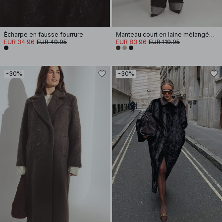
Écharpe en fausse fourrure
Manteau court en laine mélangée avec écharpe
EUR 34.96
EUR 49.95
EUR 83.96
EUR 119.95
-30%
-30%