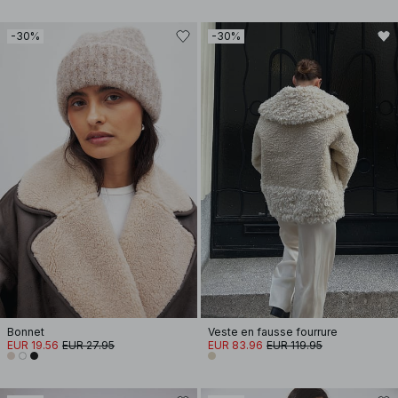
-30%
-30%
Bonnet
Veste en fausse fourrure
EUR 19.56
EUR 27.95
EUR 83.96
EUR 119.95