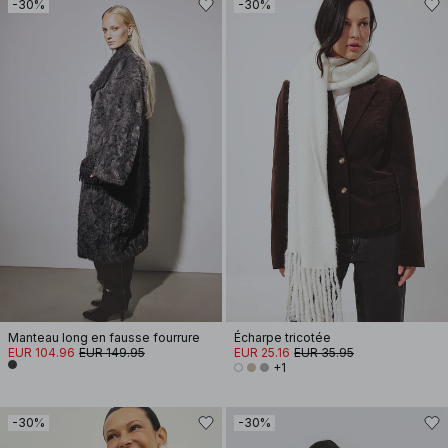
-30%
-30%
Manteau long en fausse fourrure
Écharpe tricotée
EUR 104.96
EUR 149.95
EUR 25.16
EUR 35.95
+1
-30%
-30%