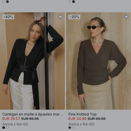
-40%
-30%
Cardigan en maille à épaules marquées
Fine Knitted Top
EUR 39.57
EUR 65.95
EUR 34.96
EUR 49.95
Alexia x NA-KD
Alexia x NA-KD