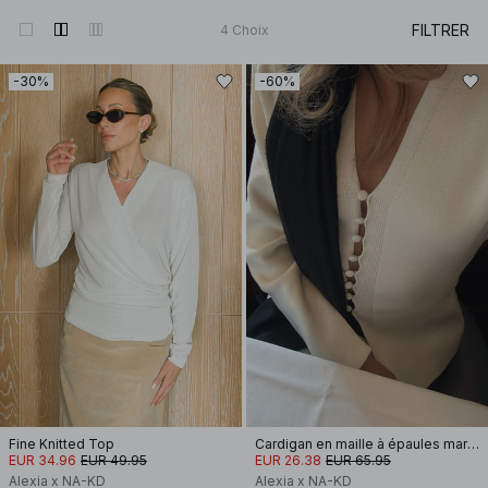
FILTRER
4
Choix
-30%
-60%
Fine Knitted Top
Cardigan en maille à épaules marquées
EUR 34.96
EUR 49.95
EUR 26.38
EUR 65.95
Alexia x NA-KD
Alexia x NA-KD