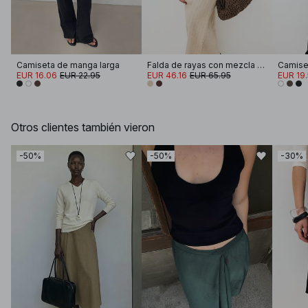
Camiseta de manga larga
Falda de rayas con mezcla de lino
Camiset
EUR 16.06
EUR 22.95
EUR 46.16
EUR 65.95
EUR 19
Otros clientes también vieron
-50%
-50%
-30%