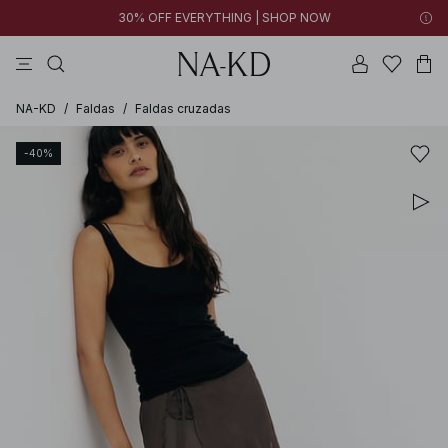
30% OFF EVERYTHING | SHOP NOW
vestidos
pantalones
tops
collar
negras
NA-KD
/
Faldas
/
Faldas cruzadas
-40%