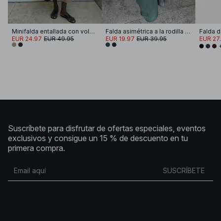
Minifalda entallada con volumen
Falda asimétrica a la rodilla de talle bajo
Falda de
EUR 24.97
EUR 49.95
EUR 19.97
EUR 39.95
EUR 27
Suscríbete para disfrutar de ofertas especiales, eventos
exclusivos y consigue un 15 % de descuento en tu
primera compra.
SUSCRÍBETE