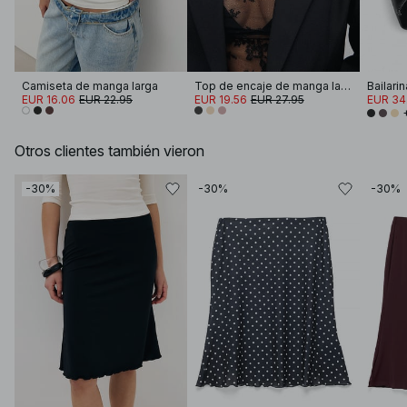
Camiseta de manga larga
Top de encaje de manga larga
EUR 16.06
EUR 22.95
EUR 19.56
EUR 27.95
EUR 34
Otros clientes también vieron
-30%
-30%
-30%