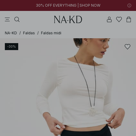
30% OFF EVERYTHING | SHOP NOW
vestidos
pantalones
tops
collar
negras
NA-KD
/
Faldas
/
Faldas midi
-30%