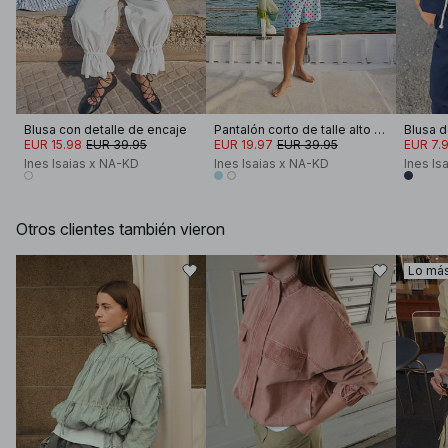
Blusa con detalle de encaje
Pantalón corto de talle alto con detalle de pliegues
EUR 15.98
EUR 39.95
EUR 19.97
EUR 39.95
EUR 7.
Ines Isaias x NA-KD
Ines Isaias x NA-KD
Ines Is
Otros clientes también vieron
Lo má