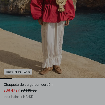
Model
:
171 cm - EU 36
Chaqueta de sarga con cordón
EUR 47.97
EUR 95.95
Ines Isaias x NA-KD