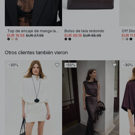
Top de encaje de manga larga
Bolso de tela redondo
EUR 19.56
EUR 27.95
EUR 46.16
EUR 65.95
EUR 11.
Otros clientes también vieron
-30%
-50%
-30%