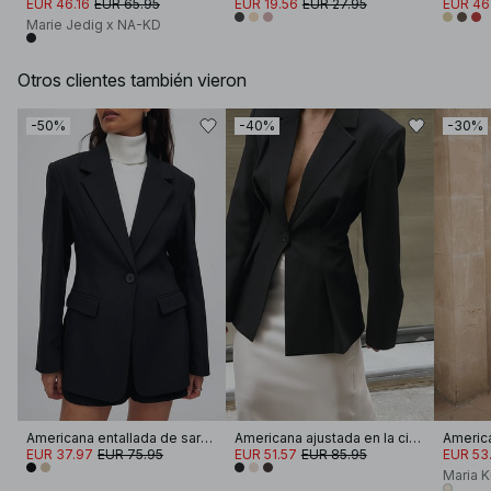
EUR 46.16
EUR 65.95
EUR 19.56
EUR 27.95
EUR 46
Marie Jedig x NA-KD
Otros clientes también vieron
-50%
-40%
-30%
Americana entallada de sarga
Americana ajustada en la cintura
EUR 37.97
EUR 75.95
EUR 51.57
EUR 85.95
EUR 53.
Maria 