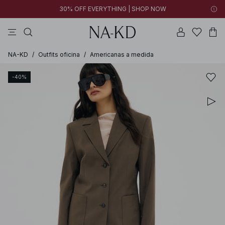
30% OFF EVERYTHING | SHOP NOW
vestidos
pantalones
tops
collar
negras
NA-KD
/
Outfits oficina
/
Americanas a medida
-40%