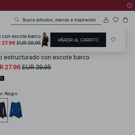
o con escote barco
AÑADIR AL CARRITO
KD
/
Tops
/
Camisetas de manga larga
 27.96
EUR 39.95
p estructurado con escote barco
R 27.96
EUR 39.95
0%
or
:
Negro