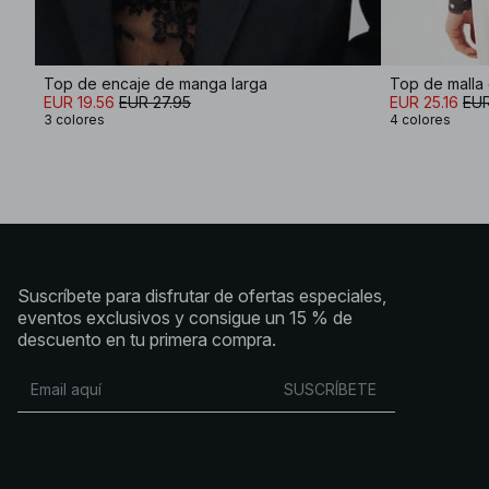
Top de encaje de manga larga
Top de malla 
EUR 19.56
EUR 27.95
EUR 25.16
EUR
3 colores
4 colores
Suscríbete para disfrutar de ofertas especiales,
eventos exclusivos y consigue un 15 % de
descuento en tu primera compra.
SUSCRÍBETE