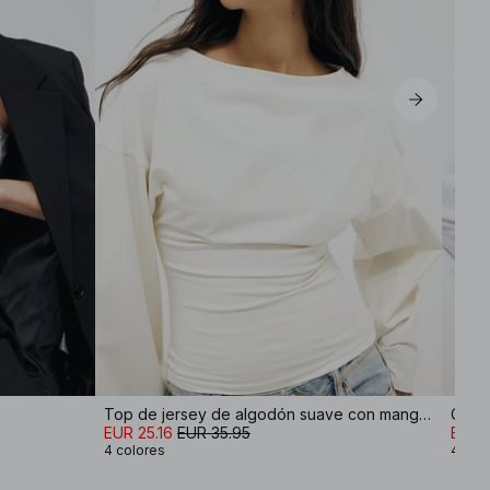
Top de jersey de algodón suave con mangas anchas
Cami
EUR 25.16
EUR 35.95
EUR 
4 colores
4 col