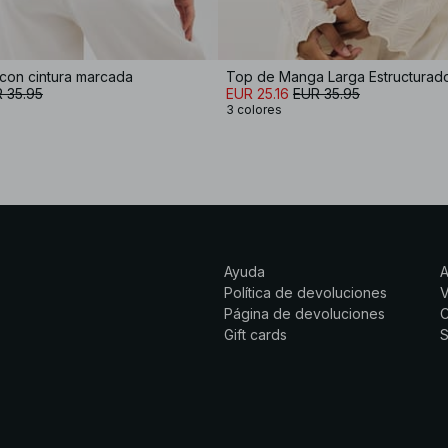
con cintura marcada
Top de Manga Larga Estructurad
 35.95
EUR 25.16
EUR 35.95
3 colores
Ayuda
Política de devoluciones
Página de devoluciones
C
Gift cards
S