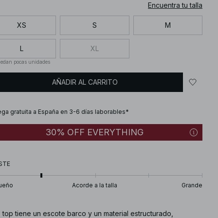
Encuentra tu talla
XS
S
M
L
XL
edan pocas unidades
AÑADIR AL CARRITO
ega gratuita a España en 3-6 días laborables*
30% OFF EVERYTHING
STE
ueño
Acorde a la talla
Grande
 top tiene un escote barco y un material estructurado,