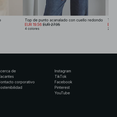
o
Top de punto acanalado con cuello redondo
EUR 19.56
EUR 27.95
EUR 
4 colores
2 col
Acerca de
Instagram
Vacantes
TikTok
ontacto corporativo
Facebook
ostenibilidad
Pinterest
YouTube