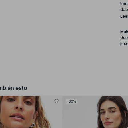
tra
dobl
Lee
Núm
Mat
Guía
Ent
mbién esto
-30%