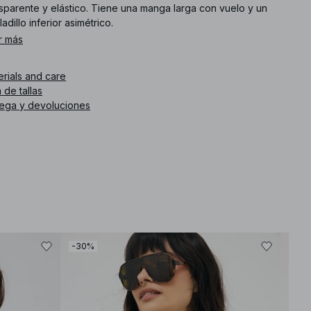
nsparente y elástico. Tiene una manga larga con vuelo y un
adillo inferior asimétrico.
r más
. de artículo
:
1100-013419-0002
erials and care
 de tallas
rega y devoluciones
-30%
-30