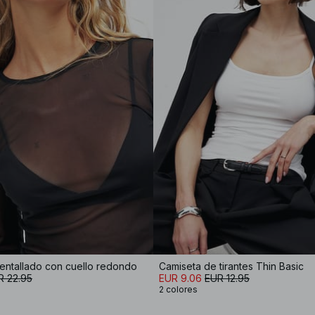
entallado con cuello redondo
Camiseta de tirantes Thin Basic
R 22.95
EUR 9.06
EUR 12.95
2 colores