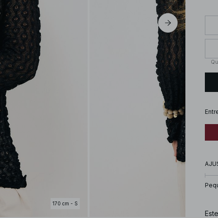
Qu
Entr
AJU
Peq
170 cm - S
Este