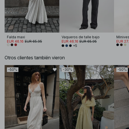
Falda maxi
Vaqueros de talle bajo
Minives
EUR 46.16
EUR 65.95
EUR 46.16
EUR 65.95
EUR 27
+5
Otros clientes también vieron
-50%
-30%
-50%