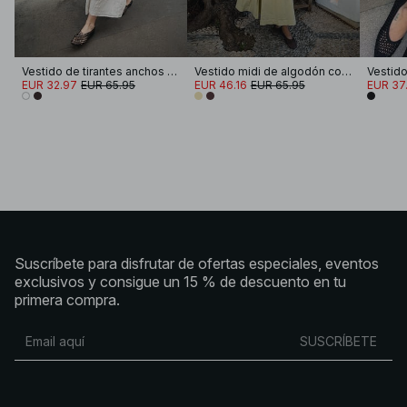
Vestido de tirantes anchos de mezcla de lino con volúmenes y efecto arrugado
Vestido midi de algodón con mangas cortas y plisados
EUR 32.97
EUR 65.95
EUR 46.16
EUR 65.95
EUR 37
Suscríbete para disfrutar de ofertas especiales, eventos
exclusivos y consigue un 15 % de descuento en tu
primera compra.
SUSCRÍBETE