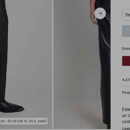
Se
Entr
AJU
Peq
Este
un d
cost
 cm - EU 36 (UK 10, US 6, small)
entr
Lee