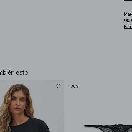
dis
Mat
Núm
Guía
Ent
mbién esto
-30%