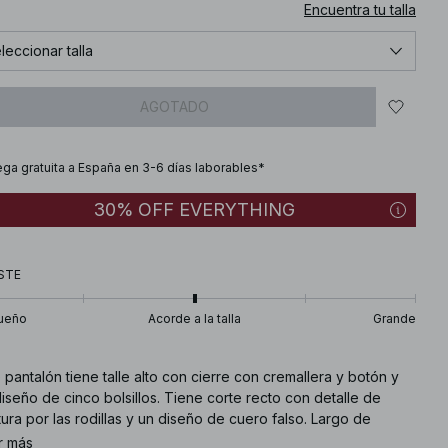
Encuentra tu talla
leccionar talla
AGOTADO
ega gratuita a España en 3-6 días laborables*
30% OFF EVERYTHING
STE
ueño
Acorde a la talla
Grande
 pantalón tiene talle alto con cierre con cremallera y botón y
iseño de cinco bolsillos. Tiene corte recto con detalle de
ura por las rodillas y un diseño de cuero falso. Largo de
epierna en talla 36: 80 cm / 31.49 in. Este pantalón está
r más