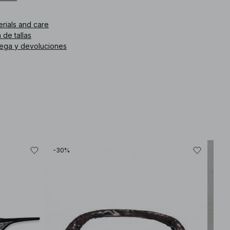
ponible en negro.
erials and care
. de artículo
:
1018-009907-0002
 de tallas
rega y devoluciones
-30%
-30