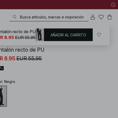
ntalón recto de PU
AÑADIR AL CARRITO
KD
/
Pantalones
/
Pantalones de cuero y ante
R 8.95
EUR 55.95
ntalón recto de PU
R 8.95
EUR 55.95
4%
or
:
Negro