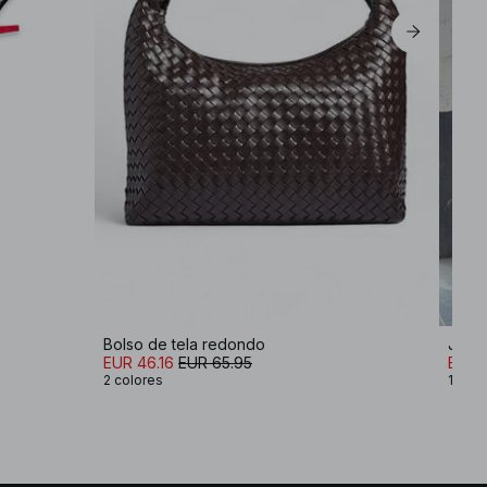
Bolso de tela redondo
Jers
EUR 46.16
EUR 65.95
EUR 
2 colores
13 co