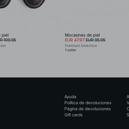
 piel
Mocasines de piel
R 109.95
EUR 47.97
EUR 95.95
tion
Premium Selection
1 color
Ayuda
Política de devoluciones
Página de devoluciones
C
Gift cards
S