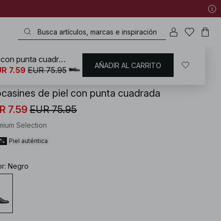
Mocasines de piel con punta cuadrada
AÑADIR AL CARRITO
KD
/
Zapatos
/
Zapatos planos
/
Mocasines
R 7.59
EUR 75.95
casines de piel con punta cuadrada
R 7.59
EUR 75.95
mium Selection
0%
Piel auténtica
or
:
Negro