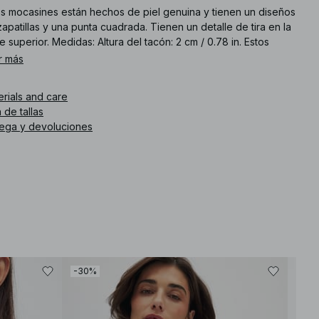
os mocasines están hechos de piel genuina y tienen un diseños
apatillas y una punta cuadrada. Tienen un detalle de tira en la
e superior. Medidas: Altura del tacón: 2 cm / 0.78 in. Estos
asines están disponibles en negro.
r más
. de artículo
:
1100-010830-0002
erials and care
 de tallas
rega y devoluciones
-30%
-30