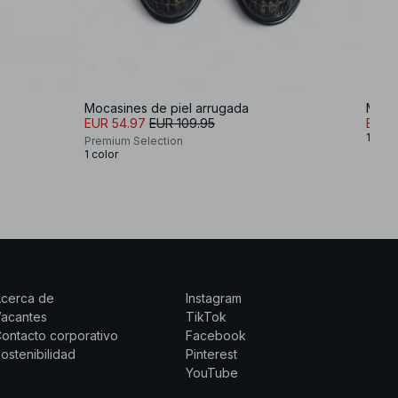
Mocasines de piel arrugada
Moca
EUR 54.97
EUR 109.95
EUR 
1 colo
Premium Selection
1 color
Acerca de
Instagram
Vacantes
TikTok
ontacto corporativo
Facebook
ostenibilidad
Pinterest
YouTube