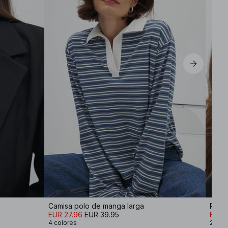
Camisa polo de manga larga
Pack 
EUR 27.96
EUR 39.95
EUR 
4 colores
2 col