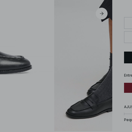
Entr
AJU
Peq