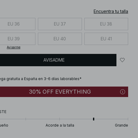
Encuentra tu talla
EU 36
EU 37
EU 38
EU 39
EU 40
EU 41
Avisarme
AVISADME
ega gratuita a España en 3-6 días laborables*
30% OFF EVERYTHING
STE
ueño
Acorde a la talla
Grande