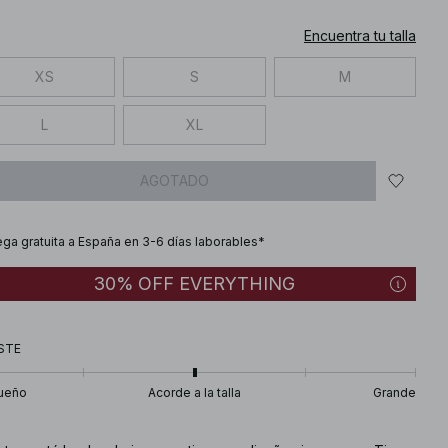
Encuentra tu talla
XS
S
M
L
XL
AGOTADO
ega gratuita a España en 3-6 días laborables*
30% OFF EVERYTHING
STE
ueño
Acorde a la talla
Grande