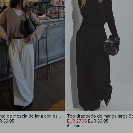
Jersey de punto de mezcla de lana con escote en V
Top drapeado de manga larga So
R 39.95
EUR 27.96
EUR 39.95
6 colores