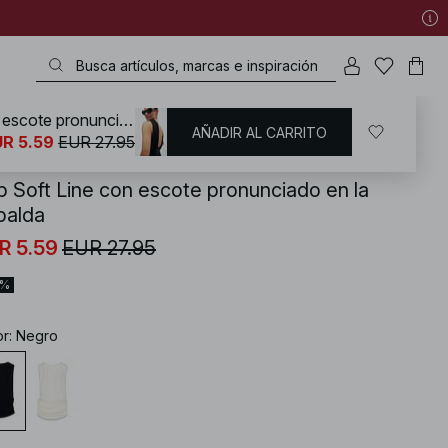
Top Soft Line con escote pronunciado en la espalda
AÑADIR AL CARRITO
KD
/
Tops
/
Open Back Tops
R 5.59
EUR 27.95
p Soft Line con escote pronunciado en la
palda
R 5.59
EUR 27.95
0%
or
:
Negro