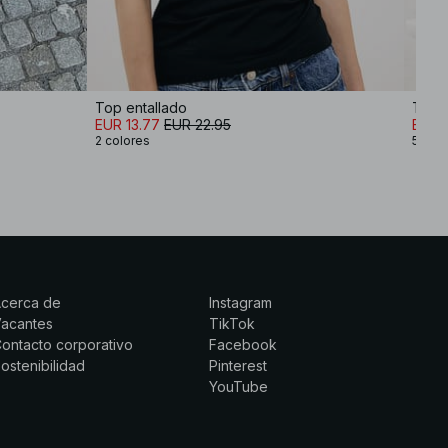
Top entallado
Top d
EUR 13.77
EUR 22.95
EUR 
2 colores
5 col
Acerca de
Instagram
Vacantes
TikTok
ontacto corporativo
Facebook
ostenibilidad
Pinterest
YouTube