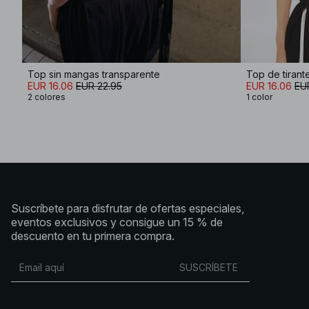
Top sin mangas transparente
Top de tiran
EUR 16.06
EUR 22.95
EUR 16.06
EU
2 colores
1 color
Suscríbete para disfrutar de ofertas especiales,
eventos exclusivos y consigue un 15 % de
descuento en tu primera compra.
SUSCRÍBETE