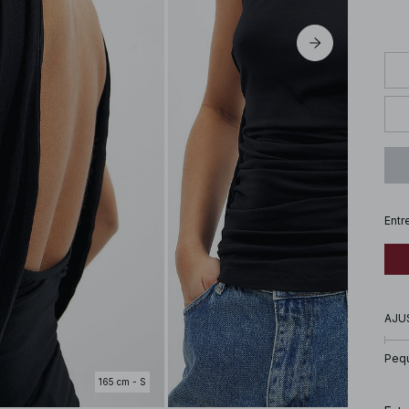
Entr
AJU
Peq
165 cm - S