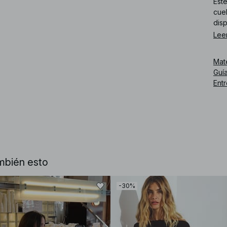
Est
cue
dis
Lee
Núm
Mat
Guía
Ent
mbién esto
-30%